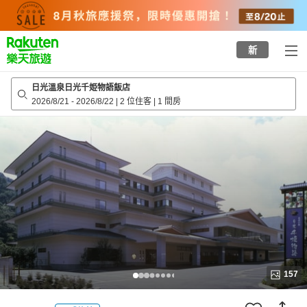
to
top
page
新
日光溫泉日光千姫物語飯店
2026/8/21
-
2026/8/22
|
2 位住客
|
1 間房
157