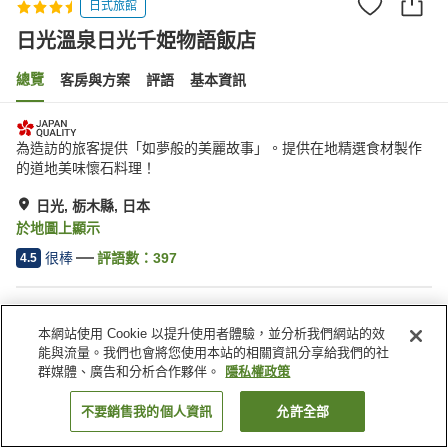
日式旅館
日光溫泉日光千姫物語飯店
總覽
客房與方案
評語
基本資訊
為造訪的旅客提供「如夢般的美麗故事」。提供在地精選食材製作
的道地美味懷石料理！
日光, 栃木縣, 日本
於地圖上顯示
很棒
評語數：
397
4.5
住宿設施
本網站使用 Cookie 以提升使用者體驗，並分析我們網站的效
無線網路
三溫暖
能與流量。我們也會將您使用本站的相關資訊分享給我們的社
餐廳
私人餐廳
群媒體、廣告和分析合作夥伴。
隱私權政策
不要銷售我的個人資訊
允許全部
找客房
首頁
日本
栃木縣
日光
日光溫泉日光千姫物語飯店