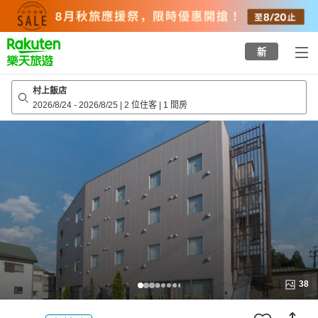
to
top
page
新
村上飯店
2026/8/24
-
2026/8/25
|
2 位住客
|
1 間房
38