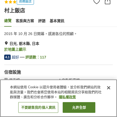
商務飯店
村上飯店
總覽
客房與方案
評語
基本資訊
2015 年 10 月 26 日開幕，感謝各位的照顧。
日光, 栃木縣, 日本
於地圖上顯示
超好
評語數：
117
4.1
住宿設施
停車場
自動販賣機
付費洗衣房
公共澡堂
本網站使用 Cookie 以提升使用者體驗，並分析我們網站的效
能與流量。我們也會將您使用本站的相關資訊分享給我們的社
群媒體、廣告和分析合作夥伴。
隱私權政策
首頁
日本
栃木縣
日光
村上飯店
不要銷售我的個人資訊
允許全部
找客房