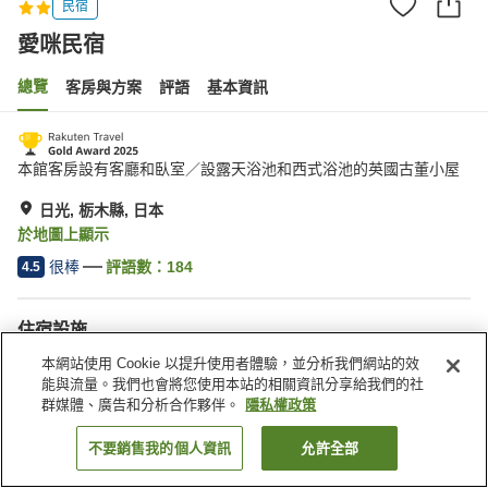
民宿
愛咪民宿
總覽
客房與方案
評語
基本資訊
本館客房設有客廳和臥室／設露天浴池和西式浴池的英國古董小屋
日光, 栃木縣, 日本
於地圖上顯示
很棒
評語數：
184
4.5
住宿設施
停車場
露天浴池（溫泉）
本網站使用 Cookie 以提升使用者體驗，並分析我們網站的效
公共澡堂
能與流量。我們也會將您使用本站的相關資訊分享給我們的社
群媒體、廣告和分析合作夥伴。
隱私權政策
首頁
日本
栃木縣
日光
愛咪民宿
不要銷售我的個人資訊
允許全部
找客房