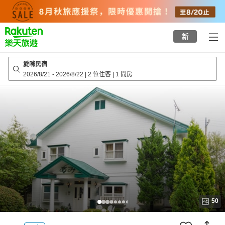
to
top
page
新
愛咪民宿
2026/8/21
-
2026/8/22
|
2 位住客
|
1 間房
50