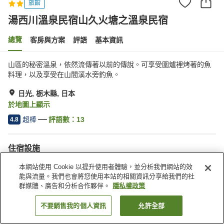
旅館
湯西川溫泉民宿山久火塘之溫泉民宿
總覽
客房與方案
評語
基本資訊
山區的秘密溫泉，依然流傳著以前的傳說。可享受圍爐裡烤著的魚
料理，以及享受在山間溪水旁釣魚。
日光, 栃木縣, 日本
於地圖上顯示
超棒
評語數：
13
4.8
住宿設施
停車場
公共澡堂（溫泉）
本網站使用 Cookie 以提升使用者體驗，並分析我們網站的效
能與流量。我們也會將您使用本站的相關資訊分享給我們的社
群媒體、廣告和分析合作夥伴。
隱私權政策
首頁
日本
栃木縣
日光
湯西川溫泉民宿山久火塘之溫泉民宿
不要銷售我的個人資訊
允許全部
找客房