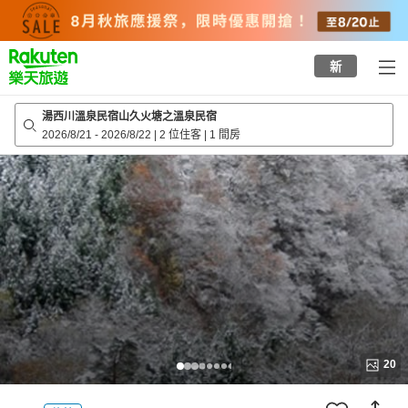
to
top
page
新
湯西川溫泉民宿山久火塘之溫泉民宿
2026/8/21
-
2026/8/22
|
2 位住客
|
1 間房
20