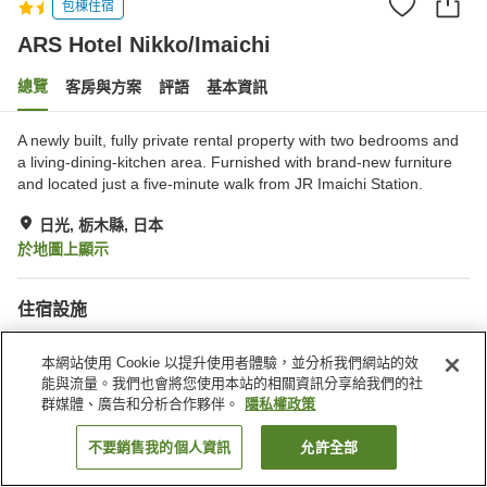
包棟住宿
ARS Hotel Nikko/Imaichi
總覽
客房與方案
評語
基本資訊
A newly built, fully private rental property with two bedrooms and
a living-dining-kitchen area. Furnished with brand-new furniture
and located just a five-minute walk from JR Imaichi Station.
日光, 栃木縣, 日本
於地圖上顯示
住宿設施
無線網路
用餐區
本網站使用 Cookie 以提升使用者體驗，並分析我們網站的效
免費停車
熱水（24 小時供應）
能與流量。我們也會將您使用本站的相關資訊分享給我們的社
群媒體、廣告和分析合作夥伴。
隱私權政策
首頁
日本
栃木縣
日光
ARS Hotel Nikko/Imaichi
不要銷售我的個人資訊
允許全部
找客房