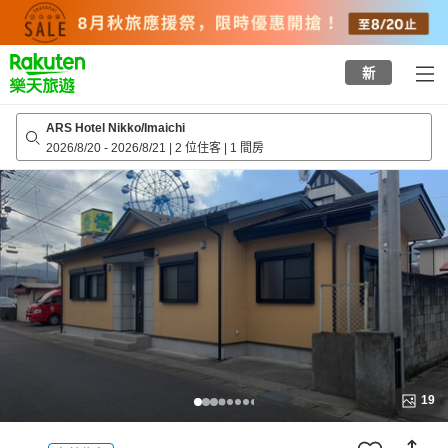
to
top
page
新
ARS Hotel Nikko/Imaichi
2026/8/20
-
2026/8/21
|
2 位住客
|
1 間房
19