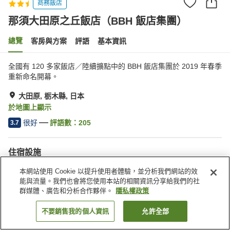
商務飯店
那須大田原之丘飯店（BBH 飯店集團）
總覽
客房與方案
評語
基本資訊
全國有 120 多家飯店／陸續擴點中的 BBH 飯店集團於 2019 年春季
重新命名開幕。
大田原, 栃木縣, 日本
於地圖上顯示
很好
評語數：
205
3.7
住宿設施
停車場
三溫暖
本網站使用 Cookie 以提升使用者體驗，並分析我們網站的效
休息室
公共澡堂
能與流量。我們也會將您使用本站的相關資訊分享給我們的社
群媒體、廣告和分析合作夥伴。
隱私權政策
首頁
日本
栃木縣
大田原
不要銷售我的個人資訊
允許全部
找客房
那須大田原之丘飯店（BBH 飯店集團）