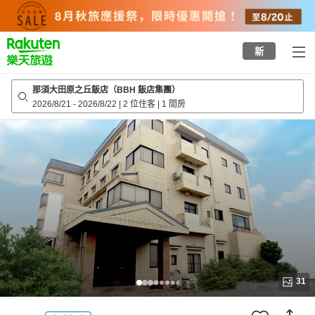
to
top
page
新
那須大田原之丘飯店（BBH 飯店集團）
2026/8/21
-
2026/8/22
|
2 位住客
|
1 間房
31