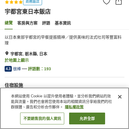
商務飯店
宇都宮東日本飯店
總覽
客房與方案
評語
基本資訊
以日本東部宇都宮的早餐提振精神／提供美味的法式吐司等豐富料
理
宇都宮, 栃木縣, 日本
於地圖上顯示
很棒
評語數：
193
4.3
住宿設施
停車場
Spa／美容沙龍
本網站使用 Cookie 以提升使用者體驗，並分析我們網站的效
餐廳
休息室
能與流量。我們也會將您使用本站的相關資訊分享給我們的社
群媒體、廣告和分析合作夥伴。
隱私權政策
首頁
日本
栃木縣
宇都宮
宇都宮東日本飯店
不要銷售我的個人資訊
允許全部
找客房