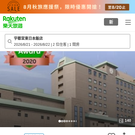
to
top
page
新
宇都宮東日本飯店
2026/8/21
-
2026/8/22
|
2 位住客
|
1 間房
140