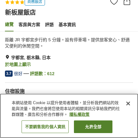
商務飯店
新板屋飯店
總覽
客房與方案
評語
基本資訊
距離 JR 宇都宮步行約 5 分鐘。設有停車場。提供旅客安心、舒適
又便利的休閒空間。
宇都宮, 栃木縣, 日本
於地圖上顯示
很好
評語數：
612
3.7
住宿設施
停車場
Spa／美容沙龍
本網站使用 Cookie 以提升使用者體驗，並分析我們網站的效
餐廳
休息室
能與流量。我們也會將您使用本站的相關資訊分享給我們的社
群媒體、廣告和分析合作夥伴。
隱私權政策
首頁
日本
栃木縣
宇都宮
新板屋飯店
不要銷售我的個人資訊
允許全部
找客房