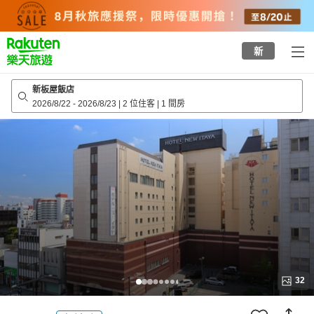
to
top
page
新
新板屋飯店
2026/8/22
-
2026/8/23
|
2 位住客
|
1 間房
32