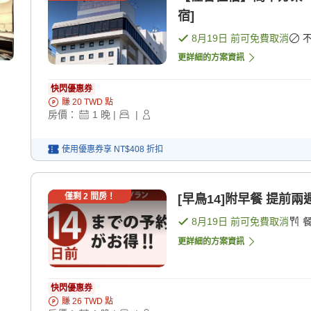
宿]
8月19日
前可免費取消
更詳細的方案資訊
快閃優惠券
賺
20
TWD
點
房價：
1
晚
|
|
使用優惠券享
NT$408
折扣
僅剩
2
間房！
[早鳥14]附早餐 提前
8月19日
前可免費取消
更詳細的方案資訊
快閃優惠券
賺
26
TWD
點