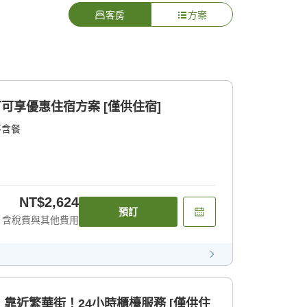
客房
方案
訂可享優惠住宿方案 [僅供住宿]
不含餐
NT$2,624
預訂
含稅費與其他費用
靠近繁華街！24小時櫃檯服務 [僅供住