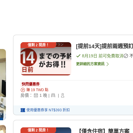
僅剩
2
間房！
[提前14天]提前兩週預
8月19日
前可免費取消
更詳細的方案資訊
快閃優惠券
賺
19
TWD
點
房價：
1
晚
|
|
使用優惠券享
NT$393
折扣
5
僅剩
2
間房！
【僅含住宿】簡單方案 