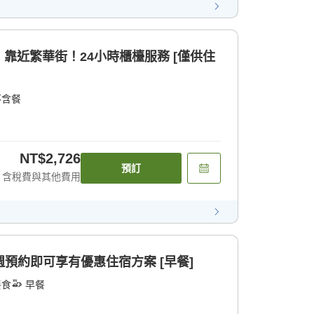
靠近繁華街！24小時櫃檯服務 [僅供住
不含餐
NT$2,726
預訂
含稅費與其他費用
兩週預約即可享有優惠住宿方案 [早餐]
餐食
早餐