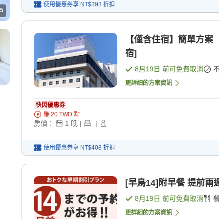
使用優惠券享
NT$393
折扣
5
【僅含住宿】簡單方案 
宿]
8月19日
前可免費取消
更詳細的方案資訊
快閃優惠券
賺
20
TWD
點
房價：
1
晚
|
|
使用優惠券享
NT$408
折扣
[早鳥14]附早餐 提前
8月19日
前可免費取消
更詳細的方案資訊