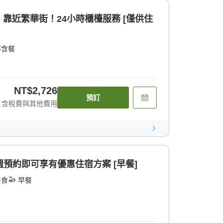
靠近繁華街！24小時櫃檯服務 [僅供住
不含餐
NT$2,726
預訂
含稅費與其他費用
兩週預約即可享有優惠住宿方案 [早餐]
餐食
早餐