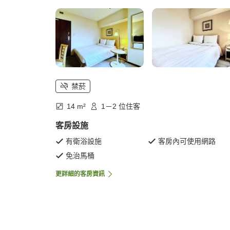
禁菸
14 m²
1－2 位住客
客房設施
有衛浴設施
客房內可使用網路
免治馬桶
更詳細的客房資訊