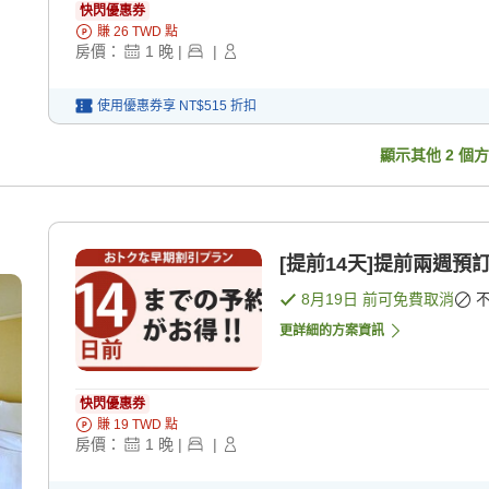
快閃優惠券
賺
26
TWD
點
房價：
1
晚
|
|
使用優惠券享
NT$515
折扣
顯示其他
2
個方
[提前14天]提前兩週預
8月19日
前可免費取消
更詳細的方案資訊
快閃優惠券
賺
19
TWD
點
房價：
1
晚
|
|