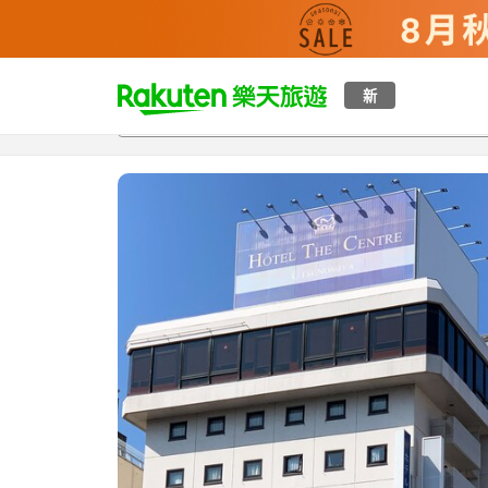
t
新
總覽
客房與方案
評語
設施
o
p
P
a
g
e
_
s
e
a
r
c
h