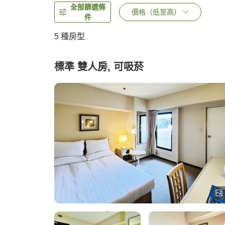
全部篩選條
價格（低至高）
件
5
種房型
標準 雙人房, 可吸菸