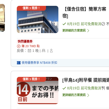
僅剩
3
間房！
【僅含住宿】簡單方案 
宿]
8月19日
前可免費取消
更詳細的方案資訊
快閃優惠券
賺
20
TWD
點
房價：
1
晚
|
|
使用優惠券享
NT$408
折扣
僅剩
3
間房！
[早鳥14]附早餐 提前
8月19日
前可免費取消
更詳細的方案資訊