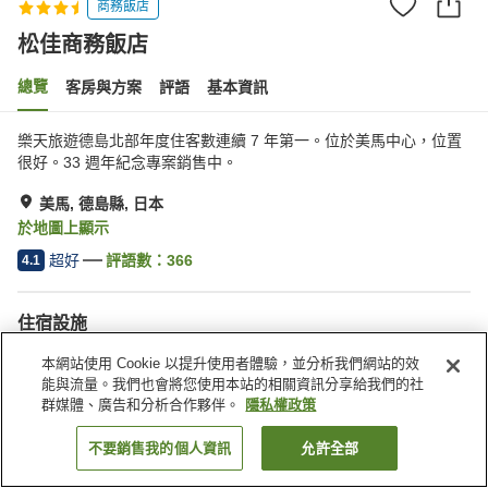
商務飯店
松佳商務飯店
總覽
客房與方案
評語
基本資訊
樂天旅遊德島北部年度住客數連續 7 年第一。位於美馬中心，位置
很好。33 週年紀念專案銷售中。
美馬, 德島縣, 日本
於地圖上顯示
超好
評語數：
366
4.1
住宿設施
停車場
Spa／美容沙龍
本網站使用 Cookie 以提升使用者體驗，並分析我們網站的效
餐廳
咖啡廳
能與流量。我們也會將您使用本站的相關資訊分享給我們的社
群媒體、廣告和分析合作夥伴。
隱私權政策
首頁
日本
德島縣
美馬
松佳商務飯店
不要銷售我的個人資訊
允許全部
找客房