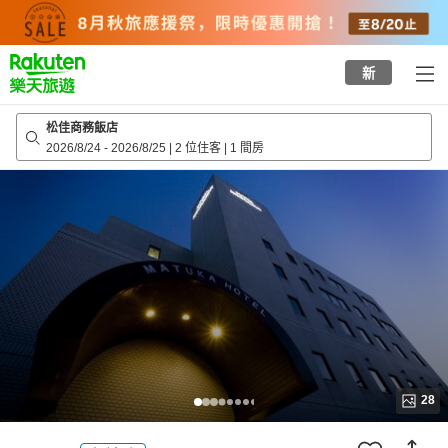
to
top
page
新
松佳商務飯店
2026/8/24
-
2026/8/25
|
2 位住客
|
1 間房
28