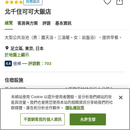
商務飯店
北千住可可大飯店
總覽
客房與方案
評語
基本資訊
大型公共浴池（男：露天浴、三溫暖，女：岩盤浴），提供早餐。
足立區, 東京, 日本
於地圖上顯示
很棒
評語數：
703
4.4
住宿設施
無線網路
距離車站約步行 5 分鐘內
岩盤浴
三溫暖
本網站使用 Cookie 以提升使用者體驗，並分析我們網站的效
能與流量。我們也會將您使用本站的相關資訊分享給我們的社
群媒體、廣告和分析合作夥伴。
隱私權政策
首頁
日本
東京
足立區
北千住可可大飯店
不要銷售我的個人資訊
允許全部
找客房