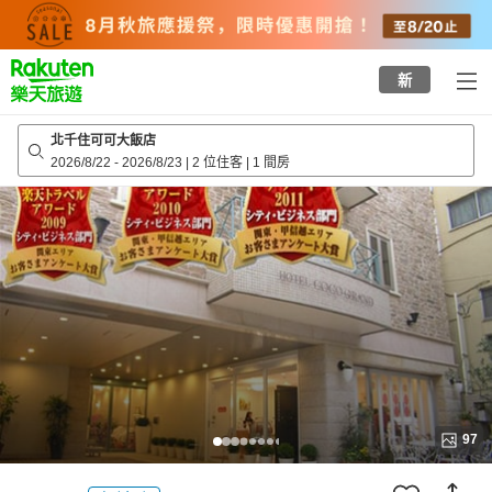
to
top
page
新
北千住可可大飯店
2026/8/22
-
2026/8/23
|
2 位住客
|
1 間房
97