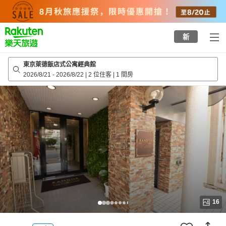
to
top
page
新
東京萊德飯店式公寓經典館
2026/8/21
-
2026/8/22
|
2 位住客
|
1 間房
16