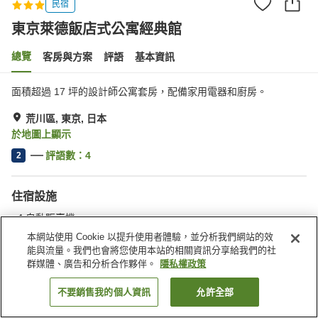
民宿
東京萊德飯店式公寓經典館
總覽
客房與方案
評語
基本資訊
面積超過 17 坪的設計師公寓套房，配備家用電器和廚房。
荒川區, 東京, 日本
於地圖上顯示
評語數：
4
2
住宿設施
自動販賣機
本網站使用 Cookie 以提升使用者體驗，並分析我們網站的效
能與流量。我們也會將您使用本站的相關資訊分享給我們的社
首頁
日本
東京
荒川區
東京萊德飯店式公寓經典館
群媒體、廣告和分析合作夥伴。
隱私權政策
不要銷售我的個人資訊
允許全部
找客房