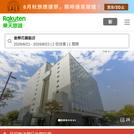
to
top
page
新
後樂花園飯店
2026/8/21
-
2026/8/22
|
2 位住客
|
1 間房
26
目前無法預訂此間住宿