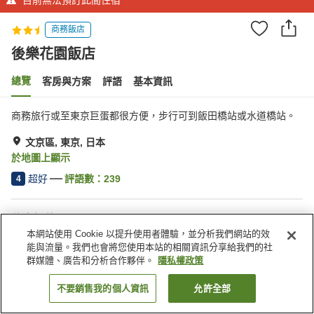
商務飯店
後樂花園飯店
總覽
客房與方案
評語
基本資訊
商務旅行或至東京巨蛋都很方便，步行可到飯田橋站或水道橋站。
文京區, 東京, 日本
於地圖上顯示
超好
評語數：
239
4
住宿設施
本網站使用 Cookie 以提升使用者體驗，並分析我們網站的效
餐廳
自動販賣機
能與流量。我們也會將您使用本站的相關資訊分享給我們的社
付費洗衣房
宅配服務
群媒體、廣告和分析合作夥伴。
隱私權政策
不要銷售我的個人資訊
允許全部
找客房
首頁
日本
東京
文京區
後樂花園飯店