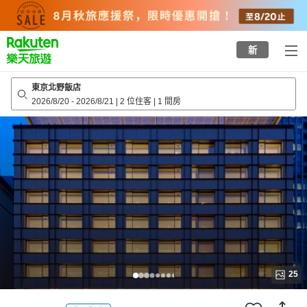
to
top
page
新
東京北野飯店
2026/8/20
-
2026/8/21
|
2 位住客
|
1 間房
25