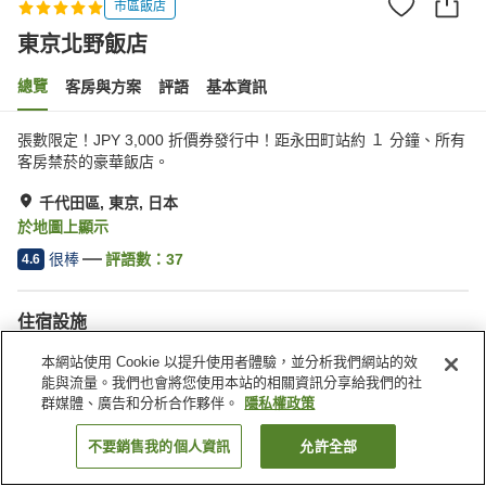
市區飯店
東京北野飯店
總覽
客房與方案
評語
基本資訊
張數限定！JPY 3,000 折價券發行中！距永田町站約 １ 分鐘、所有
客房禁菸的豪華飯店。
千代田區, 東京, 日本
於地圖上顯示
很棒
評語數：
37
4.6
住宿設施
Spa／美容沙龍
餐廳
本網站使用 Cookie 以提升使用者體驗，並分析我們網站的效
私人餐廳
休息室
能與流量。我們也會將您使用本站的相關資訊分享給我們的社
群媒體、廣告和分析合作夥伴。
隱私權政策
首頁
日本
東京
千代田區
東京北野飯店
不要銷售我的個人資訊
允許全部
找客房