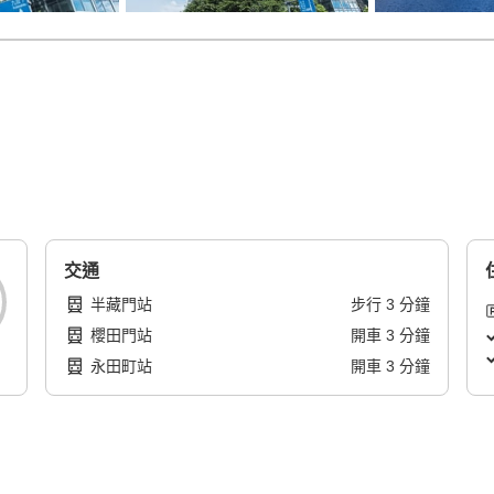
交通
半藏門站
步行
3
分鐘
櫻田門站
開車
3
分鐘
永田町站
開車
3
分鐘