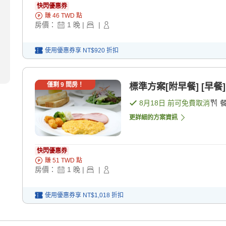
快閃優惠券
賺
46
TWD
點
房價：
1
晚
|
|
使用優惠券享
NT$920
折扣
僅剩
9
間房！
標準方案[附早餐] [早餐]
8月18日
前可免費取消
更詳細的方案資訊
快閃優惠券
賺
51
TWD
點
房價：
1
晚
|
|
使用優惠券享
NT$1,018
折扣