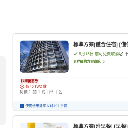
標準方案[僅含住宿] [僅
8月18日
前可免費取消
更詳細的方案資訊
快閃優惠券
賺
40
TWD
點
房價：
1
晚
|
|
使用優惠券享
NT$797
折扣
標準方案[附早餐] [早餐]