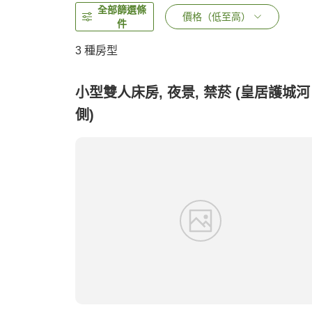
全部篩選條
價格（低至高）
件
3
種房型
小型雙人床房, 夜景, 禁菸 (皇居護城河
側)