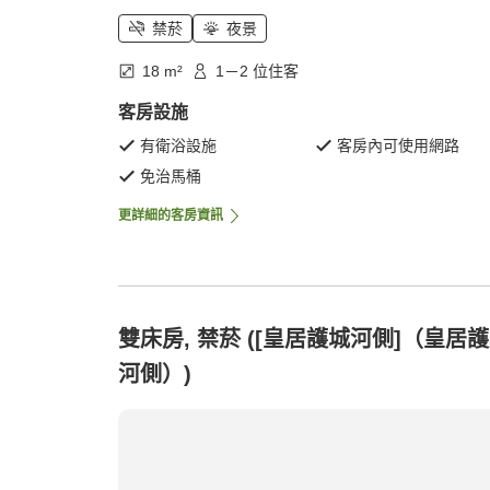
禁菸
夜景
18 m²
1－2 位住客
客房設施
有衛浴設施
客房內可使用網路
免治馬桶
更詳細的客房資訊
雙床房, 禁菸 ([皇居護城河側]（皇居
河側）)