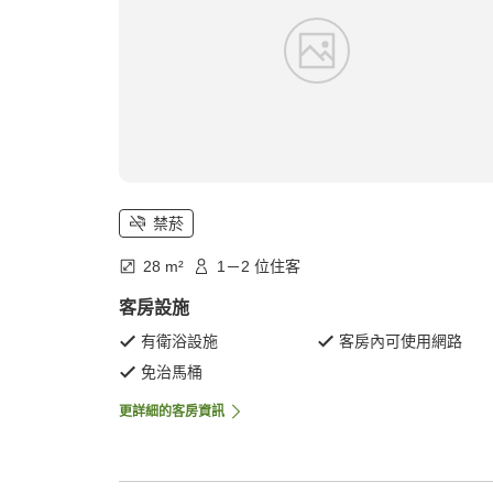
禁菸
28 m²
1－2 位住客
客房設施
有衛浴設施
客房內可使用網路
免治馬桶
更詳細的客房資訊