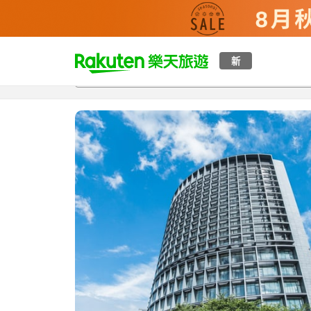
t
新
總覽
客房與方案
評語
設施
o
p
P
a
g
e
_
s
e
a
r
c
h