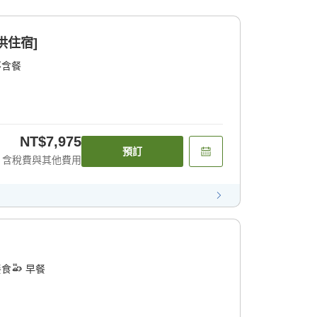
供住宿]
不含餐
NT$7,975
預訂
含稅費與其他費用
餐食
早餐