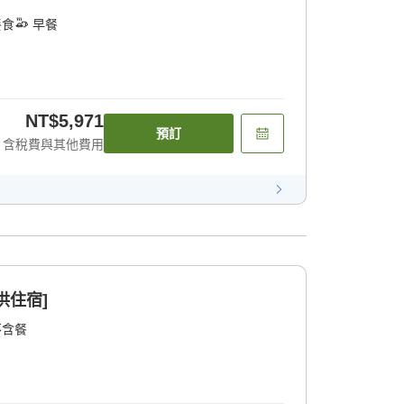
餐食
早餐
NT$5,971
預訂
含稅費與其他費用
供住宿]
不含餐