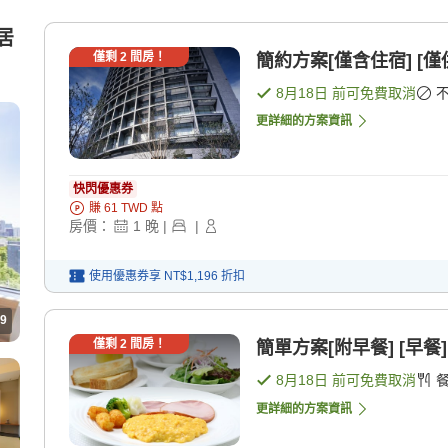
居
僅剩
2
間房！
簡約方案[僅含住宿] [僅
8月18日
前可免費取消
更詳細的方案資訊
快閃優惠券
賺
61
TWD
點
房價：
1
晚
|
|
使用優惠券享
NT$1,196
折扣
9
僅剩
2
間房！
簡單方案[附早餐] [早餐]
8月18日
前可免費取消
更詳細的方案資訊