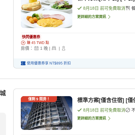
8月18日
前可免費取消
更詳細的方案資訊
快閃優惠券
賺
45
TWD
點
房價：
1
晚
|
|
使用優惠券享
NT$895
折扣
護城
僅剩
9
間房！
標準方案[僅含住宿] [僅
8月18日
前可免費取消
更詳細的方案資訊