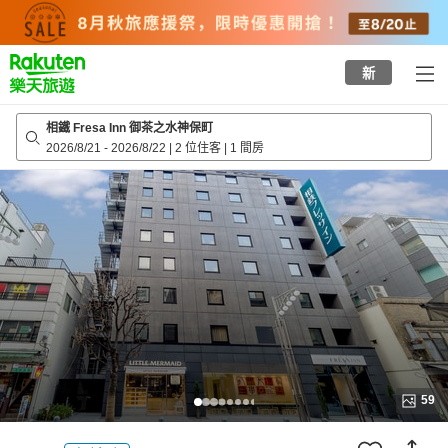
to
top
page
新
相鐵 Fresa Inn 御茶之水神保町
2026/8/21
-
2026/8/22
|
2 位住客
|
1 間房
59