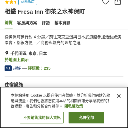
商務飯店
相鐵 Fresa Inn 御茶之水神保町
總覽
客房與方案
評語
基本資訊
從神保町步行約 4 分鐘／前往東京巨蛋與日本武道館參加活動或演
唱會，都很方便。／商務與觀光的理想之選
千代田區, 東京, 日本
於地圖上顯示
超好
評語數：
235
4.1
住宿設施
宅配服務
自動販賣機
本網站使用 Cookie 以提升使用者體驗，並分析我們網站的效
付費洗衣房
能與流量。我們也會將您使用本站的相關資訊分享給我們的社
群媒體、廣告和分析合作夥伴。
隱私權政策
首頁
日本
東京
千代田區
相鐵 Fresa Inn 御茶之水神保町
不要銷售我的個人資訊
允許全部
找客房