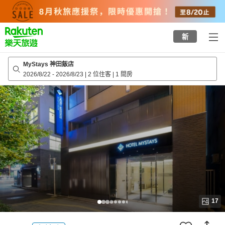
to
top
page
新
MyStays 神田飯店
2026/8/22
-
2026/8/23
|
2 位住客
|
1 間房
17