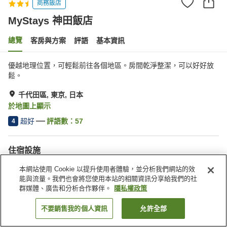
商務飯店
MyStays 神田飯店
總覽
客房與方案
評語
基本資訊
優越地理位置，可輕鬆前往各個地區。房間乾淨整潔，可以好好放
鬆。
千代田區, 東京, 日本
於地圖上顯示
超好
評語數：
57
4
住宿設施
無線網路
停車場
本網站使用 Cookie 以提升使用者體驗，並分析我們網站的效
自動販賣機
付費洗衣房
能與流量。我們也會將您使用本站的相關資訊分享給我們的社
群媒體、廣告和分析合作夥伴。
隱私權政策
首頁
日本
東京
千代田區
MyStays 神田飯店
不要銷售我的個人資訊
允許全部
找客房