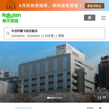
to
top
page
新
市谷阿爾卡迪亞飯店
2026/8/20
-
2026/8/21
|
2 位住客
|
1 間房
19