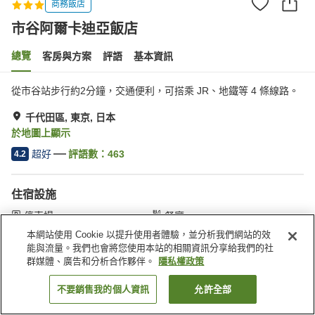
商務飯店
市谷阿爾卡迪亞飯店
總覽
客房與方案
評語
基本資訊
從市谷站步行約2分鐘，交通便利，可搭乘 JR、地鐵等 4 條線路。
千代田區, 東京, 日本
於地圖上顯示
超好
評語數：
463
4.2
住宿設施
停車場
餐廳
休息室
咖啡廳
本網站使用 Cookie 以提升使用者體驗，並分析我們網站的效
能與流量。我們也會將您使用本站的相關資訊分享給我們的社
群媒體、廣告和分析合作夥伴。
隱私權政策
首頁
日本
東京
千代田區
市谷阿爾卡迪亞飯店
不要銷售我的個人資訊
允許全部
找客房