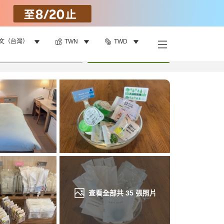
文（台灣）
TWN
TWD
找客房
•
1
間房
重新搜尋
查看全部共
35
張照片