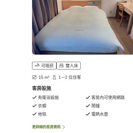
可吸菸
雙人床
15 m²
1－2 位住客
客房設施
有衛浴設施
客房內可使用網路
衣櫥
鬧鐘
地毯
電熱水壺
更詳細的客房資訊