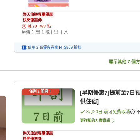
樂天旅遊專屬優惠
快閃優惠券
賺
20
TWD
點
房價：
1
晚
|
|
使用 2 張優惠券享
NT$969
折扣
顯示其他
7
個方
僅剩
2
間房！
[早期優惠7]提前至7日
供住宿]
8月20日
前可免費取消
更詳細的方案資訊
樂天旅遊專屬優惠
快閃優惠券