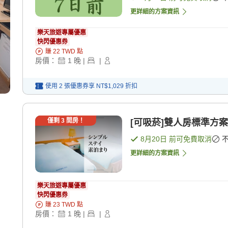
更詳細的方案資訊
樂天旅遊專屬優惠
快閃優惠券
賺
22
TWD
點
房價：
1
晚
|
|
使用 2 張優惠券享
NT$1,029
折扣
僅剩
3
間房！
[可吸菸]雙人房標準方案
8月20日
前可免費取消
更詳細的方案資訊
樂天旅遊專屬優惠
快閃優惠券
賺
23
TWD
點
房價：
1
晚
|
|