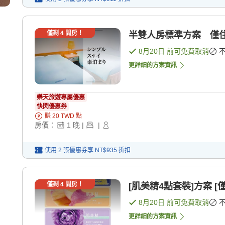
僅剩
4
間房！
半雙人房標準方案 僅住
8月20日
前可免費取消
更詳細的方案資訊
樂天旅遊專屬優惠
快閃優惠券
賺
20
TWD
點
房價：
1
晚
|
|
使用 2 張優惠券享
NT$935
折扣
僅剩
4
間房！
[肌美精4點套裝]方案 [
8月20日
前可免費取消
更詳細的方案資訊