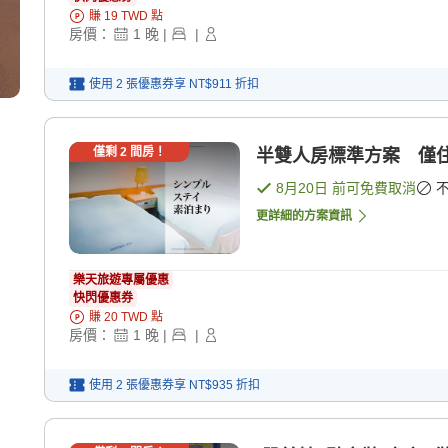
賺
19
TWD
點
房價：
1
晚
|
|
使用 2 張優惠券享
NT$911
折扣
僅剩
2
間房！
半雙人房標準方案 僅住
8月20日
前可免費取消
更詳細的方案資訊
樂天旅遊專屬優惠
快閃優惠券
賺
20
TWD
點
房價：
1
晚
|
|
使用 2 張優惠券享
NT$935
折扣