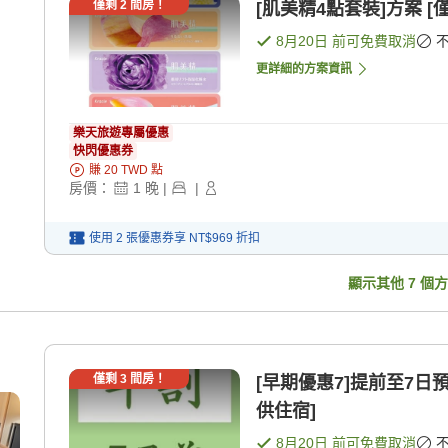
僅剩
2
間房！
[肌美精4點套裝]方案 [
8月20日
前可免費取消
更詳細的方案資訊
樂天旅遊專屬優惠
快閃優惠券
賺
20
TWD
點
房價：
1
晚
|
|
使用 2 張優惠券享
NT$969
折扣
顯示其他
7
個方
僅剩
3
間房！
[早期優惠7]提前至7日
供住宿]
8月20日
前可免費取消