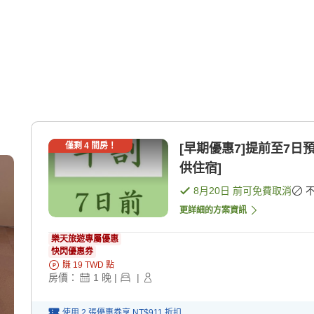
僅剩
4
間房！
[早期優惠7]提前至7日
供住宿]
8月20日
前可免費取消
更詳細的方案資訊
樂天旅遊專屬優惠
快閃優惠券
賺
19
TWD
點
房價：
1
晚
|
|
使用 2 張優惠券享
NT$911
折扣