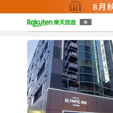
t
新
總覽
客房與方案
評語
設施
o
p
P
a
g
e
_
s
e
a
r
c
h