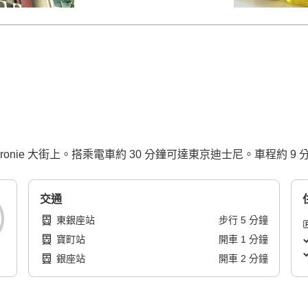
ronie 大街上。搭乘電車約 30 分鐘可達東京迪士尼。車程約 9
交通
東銀座站
步行
5
分鐘
寶町站
開車
1
分鐘
銀座站
開車
2
分鐘