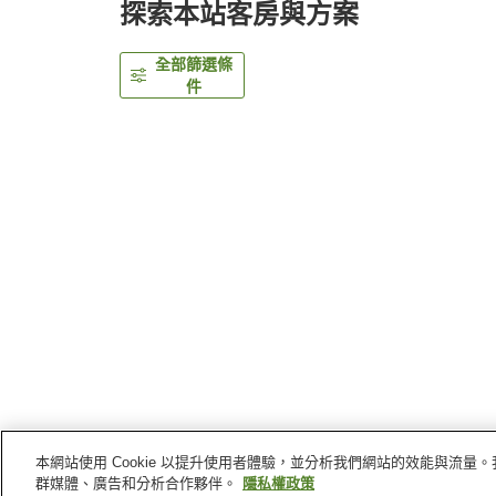
探索本站客房與方案
全部篩選條
件
本網站使用 Cookie 以提升使用者體驗，並分析我們網站的效能與流
首頁
日本
東京
中央區
銀座大榮飯店
群媒體、廣告和分析合作夥伴。
隱私權政策