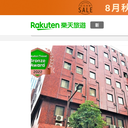
t
新
總覽
客房與方案
評語
特點
設施
o
p
P
a
g
e
_
s
e
a
r
c
h