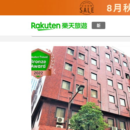
t
新
總覽
客房與方案
評語
特點
設施
o
p
P
a
g
e
_
s
e
a
r
c
h