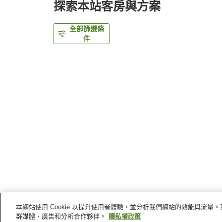
探索本站客房與方案
全部篩選條
件
本網站使用 Cookie 以提升使用者體驗，並分析我們網站的效能與流
首頁
日本
東京
中央區
銀座大榮飯店
群媒體、廣告和分析合作夥伴。
隱私權政策