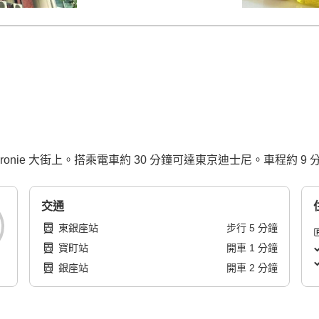
ronie 大街上。搭乘電車約 30 分鐘可達東京迪士尼。車程約 9
交通
東銀座站
步行
5
分鐘
寶町站
開車
1
分鐘
銀座站
開車
2
分鐘