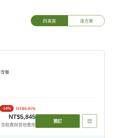
客房
方案
不含餐
NT$6,876
-
14
%
NT$5,845
預訂
含稅費與其他費用