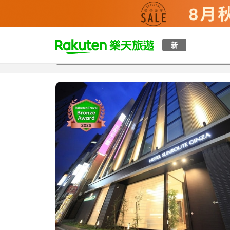
t
新
總覽
客房與方案
評語
特點
設施
o
p
P
a
g
e
_
s
e
a
r
c
h