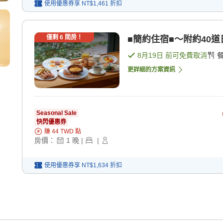
使用優惠券享
NT$1,461
折扣
僅剩
6
間房！
■簡約住宿■～附約40道
8月19日
前可免費取消
更詳細的方案資訊
Seasonal Sale
快閃優惠券
賺
44
TWD
點
房價：
1
晚
|
|
使用優惠券享
NT$1,634
折扣