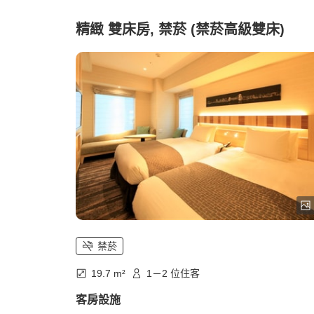
精緻 雙床房, 禁菸 (禁菸高級雙床)
禁菸
19.7 m²
1－2 位住客
客房設施