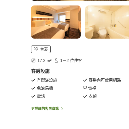
禁菸
17.2 m²
1－2 位住客
客房設施
有衛浴設施
客房內可使用網路
免治馬桶
電視
電話
衣架
更詳細的客房資訊