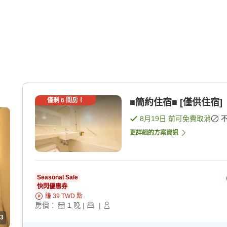
僅剩
6
間房！
■簡約住宿■ [僅供住宿]
8月19日
前可免費取消
更詳細的方案資訊
Seasonal Sale
快閃優惠券
賺
39
TWD
點
房價：
1
晚
|
|
3