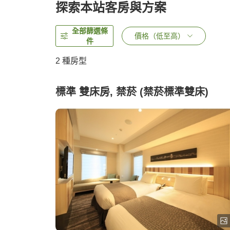
探索本站客房與方案
全部篩選條
價格（低至高）
件
2
種房型
標準 雙床房, 禁菸 (禁菸標準雙床)