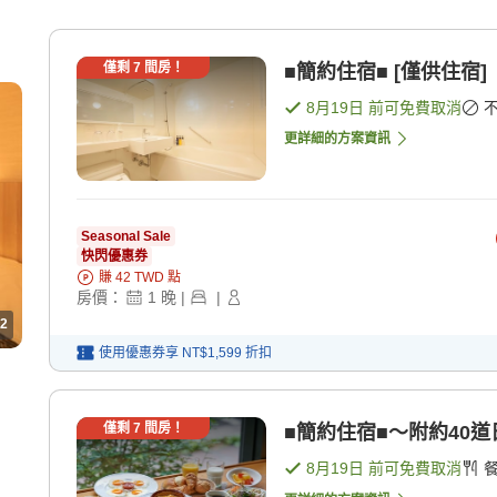
僅剩
7
間房！
■簡約住宿■ [僅供住宿]
8月19日
前可免費取消
更詳細的方案資訊
Seasonal Sale
快閃優惠券
賺
42
TWD
點
房價：
1
晚
|
|
2
使用優惠券享
NT$1,599
折扣
僅剩
7
間房！
■簡約住宿■～附約40道
8月19日
前可免費取消