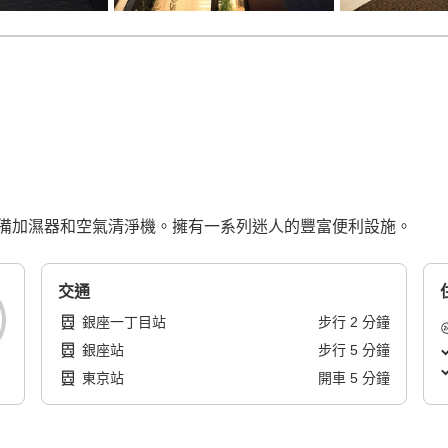
備加濕器和空氣清淨機。擁有一系列迷人的豐富便利設施。
交通
銀座一丁目站
步行
2
分鐘
銀座站
步行
5
分鐘
東京站
開車
5
分鐘