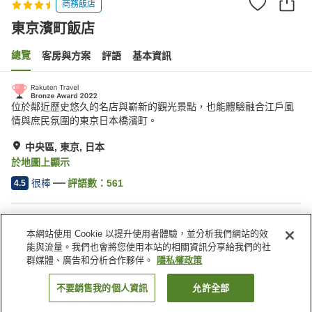
商務飯店
東京濱町飯店
總覽
客房與方案
評語
基本資訊
位於鄰近歷史悠久的名店與嶄新的觀光景點，也能體驗融合江戶風
情與庶民氛圍的東京日本橋濱町。
中央區, 東京, 日本
於地圖上顯示
很棒
評語數：
561
4.5
住宿設施
本網站使用 Cookie 以提升使用者體驗，並分析我們網站的效
Spa／美容沙龍
餐廳
能與流量。我們也會將您使用本站的相關資訊分享給我們的社
自動販賣機
付費洗衣房
群媒體、廣告和分析合作夥伴。
隱私權政策
不要銷售我的個人資訊
允許全部
找客房
首頁
日本
東京
中央區
東京濱町飯店