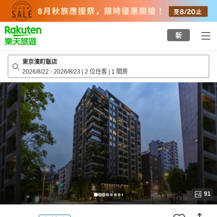
to
top
page
新
東京濱町飯店
2026/8/22
-
2026/8/23
|
2 位住客
|
1 間房
91