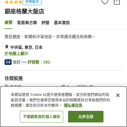
商務飯店
銀座格蘭大飯店
總覽
客房與方案
評語
基本資訊
靠近銀座、新橋和汐留地區。非常適合觀光和商務。
中央區, 東京, 日本
於地圖上顯示
很好
評語數：
282
3.8
住宿設施
停車場
Spa／美容沙龍
餐廳
休息室
本網站使用 Cookie 以提升使用者體驗，並分析我們網站的效
能與流量。我們也會將您使用本站的相關資訊分享給我們的社
群媒體、廣告和分析合作夥伴。
隱私權政策
首頁
日本
東京
中央區
銀座格蘭大飯店
不要銷售我的個人資訊
允許全部
找客房