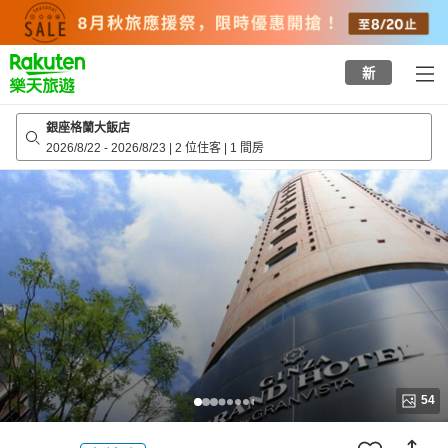
to
top
page
新
銀座格蘭大飯店
2026/8/22
-
2026/8/23
|
2 位住客
|
1 間房
54