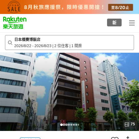
to
top
page
新
日本橋賽博飯店
2026/8/22
-
2026/8/23
|
2 位住客
|
1 間房
75