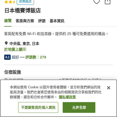
商務飯店
日本橋賽博飯店
總覽
客房與方案
評語
基本資訊
客房配有免費 Wi-Fi 和加濕器。提供約 25 種可免費選用的備品。
中央區, 東京, 日本
於地圖上顯示
超好
評語數：
279
4.1
住宿設施
無線網路
距離車站約步行 5 分鐘內
指定吸菸區
自動販賣機
本網站使用 Cookie 以提升使用者體驗，並分析我們網站的效
能與流量。我們也會將您使用本站的相關資訊分享給我們的社
群媒體、廣告和分析合作夥伴。
隱私權政策
首頁
日本
東京
中央區
日本橋賽博飯店
不要銷售我的個人資訊
允許全部
找客房