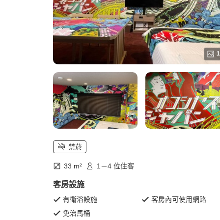
1
禁菸
33 m²
1－4 位住客
客房設施
有衛浴設施
客房內可使用網路
免治馬桶