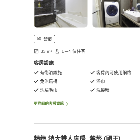
禁菸
33 m²
1－4 位住客
客房設施
有衛浴設施
客房內可使用網路
免治馬桶
浴巾
洗臉毛巾
洗髮精
更詳細的客房資訊
精緻 特大雙人床房, 禁菸 (國王)