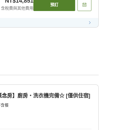
NT$14,851
預訂
含稅費與其他費用
念房】廚房・洗衣機完備☆ [僅供住宿]
不含餐