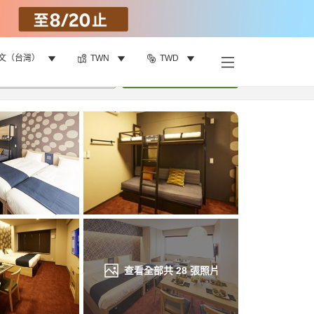
文（台灣）
TWN
TWD
找客房
•
1
間房
重新搜尋
查看全部共
28
張照片