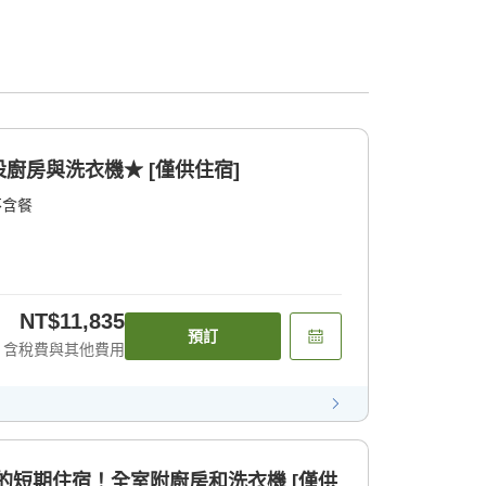
廚房與洗衣機★ [僅供住宿]
不含餐
NT$11,835
預訂
含稅費與其他費用
時的短期住宿！全室附廚房和洗衣機 [僅供