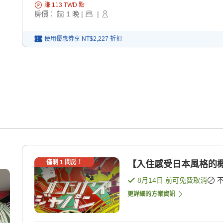
賺
113
TWD
點
房價：
1
晚
|
|
使用優惠券享
NT$2,227
折扣
僅剩
1
間房！
【入住感受日本風格的概
8月14日
前可免費取消
更詳細的方案資訊