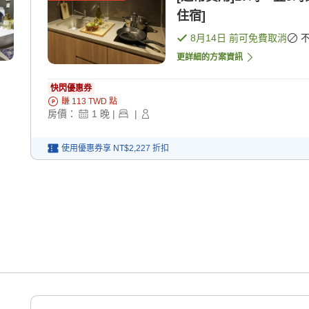
住宿]
8月14日
前可免費取消
更詳細的方案資訊
快閃優惠券
賺
113
TWD
點
房價：
1
晚
|
|
使用優惠券享
NT$2,227
折扣