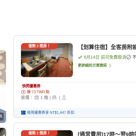
僅剩
3
間房！
【划算住宿】全客房附設
8月14日
前可免費取消
更詳細的方案資訊
快閃優惠券
賺
73
TWD
點
房價：
1
晚
|
|
使用優惠券享
NT$1,447
折扣
5
僅剩
3
間房！
[通常費用]17時〜翌9