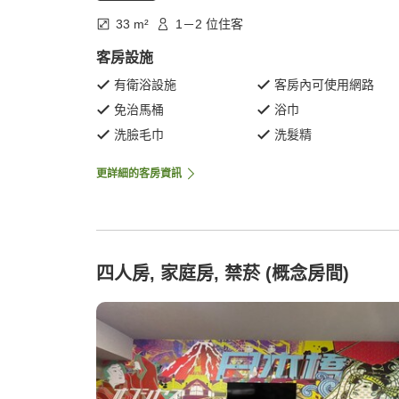
33 m²
1－2 位住客
客房設施
有衛浴設施
客房內可使用網路
免治馬桶
浴巾
洗臉毛巾
洗髮精
更詳細的客房資訊
四人房, 家庭房, 禁菸 (概念房間)