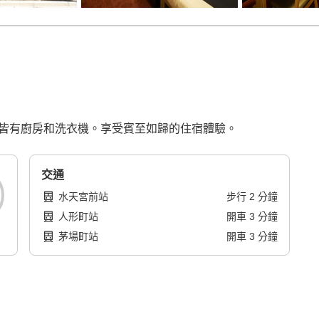
間皆有廚房和洗衣機。享受賓至如歸的住宿體驗。
交通
水天宮前站
步行
2
分鐘
人形町站
開車
3
分鐘
茅場町站
開車
3
分鐘