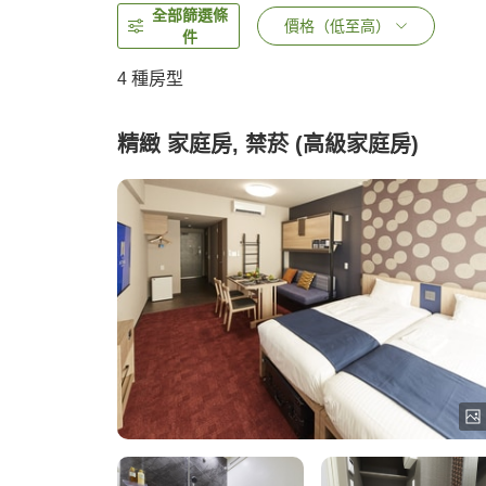
全部篩選條
價格（低至高）
件
4
種房型
精緻 家庭房, 禁菸 (高級家庭房)