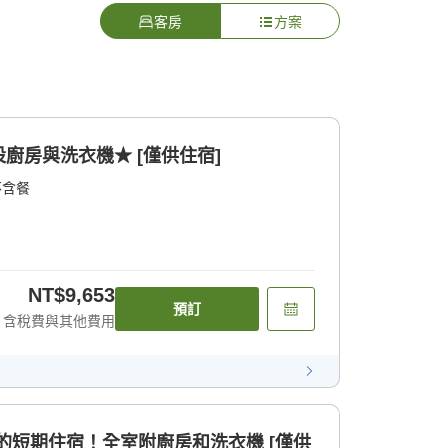
客房
方案
廚房與洗衣機★ [僅供住宿]
不含餐
NT$9,653
預訂
含稅費與其他費用
時的短期住宿！全室附廚房和洗衣機 [僅供