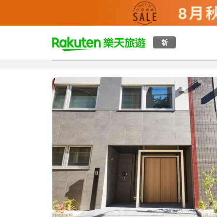
t
新
總覽
客房與方案
評語
特點
設施
o
p
P
a
g
e
_
s
e
a
r
c
h