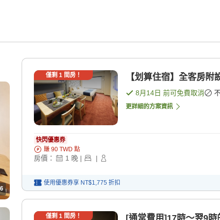
僅剩
1
間房！
【划算住宿】全客房附設
8月14日
前可免費取消
更詳細的方案資訊
快閃優惠券
賺
90
TWD
點
房價：
1
晚
|
|
使用優惠券享
NT$1,775
折扣
6
僅剩
1
間房！
[通常費用]17時〜翌9