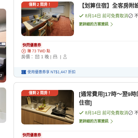
僅剩
2
間房！
【划算住宿】全客房附設
8月14日
前可免費取消
更詳細的方案資訊
快閃優惠券
賺
73
TWD
點
房價：
1
晚
|
|
使用優惠券享
NT$1,447
折扣
7
僅剩
2
間房！
[通常費用]17時〜翌9
住宿]
8月14日
前可免費取消
更詳細的方案資訊
快閃優惠券