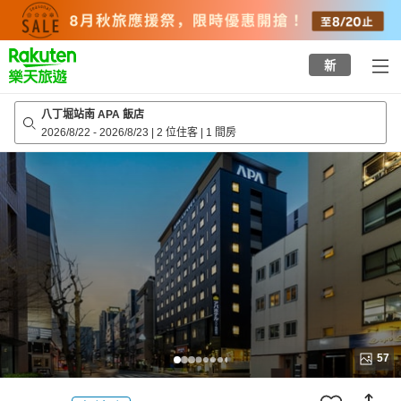
to
top
page
新
八丁堀站南 APA 飯店
2026/8/22
-
2026/8/23
|
2 位住客
|
1 間房
57