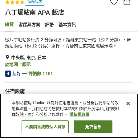
商務飯店
八丁堀站南 APA 飯店
總覽
客房與方案
評語
基本資訊
從八丁堀站步行約 2 分鐘可達，距離東京站一站（約 2 分鐘）、舞
濱站兩站（約 12 分鐘）車程 ，方便前往東京國際展示場。
中央區, 東京, 日本
於地圖上顯示
超好
評語數：
151
4
住宿設施
停車場
Spa／美容沙龍
本網站使用 Cookie 以提升使用者體驗，並分析我們網站的效
餐廳
自動販賣機
能與流量。我們也會將您使用本站的相關資訊分享給我們的社
群媒體、廣告和分析合作夥伴。
隱私權政策
首頁
日本
東京
中央區
八丁堀站南 APA 飯店
不要銷售我的個人資訊
允許全部
找客房