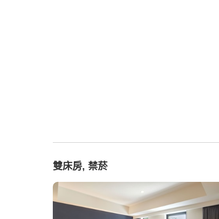
雙床房, 禁菸