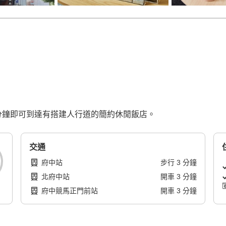
約 1 分鐘即可到達有搭建人行道的簡約休閒飯店。
交通
府中站
步行
3
分鐘
北府中站
開車
3
分鐘
府中競馬正門前站
開車
3
分鐘