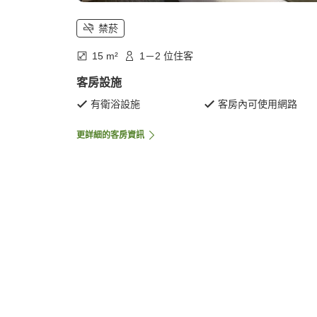
禁菸
15 m²
1－2 位住客
客房設施
有衛浴設施
客房內可使用網路
更詳細的客房資訊