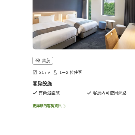
禁菸
21 m²
1－2 位住客
客房設施
有衛浴設施
客房內可使用網路
更詳細的客房資訊