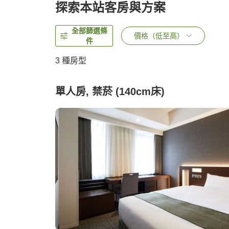
探索本站客房與方案
全部篩選條
價格（低至高）
件
3
種房型
單人房, 禁菸 (140cm床)