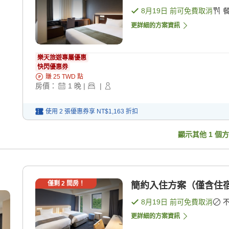
8月19日
前可免費取消
更詳細的方案資訊
樂天旅遊專屬優惠
快閃優惠券
賺
25
TWD
點
房價：
1
晚
|
|
使用 2 張優惠券享
NT$1,163
折扣
顯示其他
1
個方
僅剩
2
間房！
簡約入住方案（僅含住宿
8月19日
前可免費取消
更詳細的方案資訊