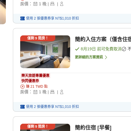
房價：
1
晚
|
|
使用 2 張優惠券享
NT$1,010
折扣
僅剩
9
間房！
簡約入住方案（僅含住宿
8月19日
前可免費取消
更詳細的方案資訊
樂天旅遊專屬優惠
快閃優惠券
賺
21
TWD
點
房價：
1
晚
|
|
使用 2 張優惠券享
NT$1,010
折扣
僅剩
9
間房！
簡約住宿 [早餐]