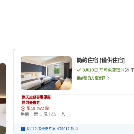
簡約住宿 [僅供住宿]
8月19日
前可免費取消
更詳細的方案資訊
樂天旅遊專屬優惠
快閃優惠券
賺
19
TWD
點
房價：
1
晚
|
|
使用 2 張優惠券享
NT$917
折扣