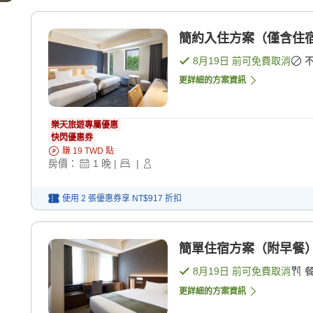
簡約入住方案（僅含住宿
8月19日
前可免費取消
更詳細的方案資訊
樂天旅遊專屬優惠
快閃優惠券
賺
19
TWD
點
房價：
1
晚
|
|
使用 2 張優惠券享
NT$917
折扣
簡單住宿方案（附早餐） 
8月19日
前可免費取消
更詳細的方案資訊