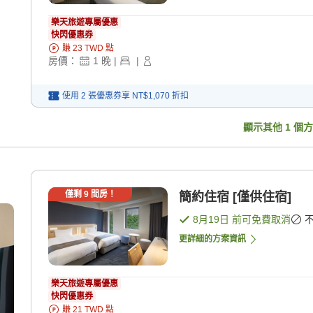
樂天旅遊專屬優惠
快閃優惠券
賺
23
TWD
點
房價：
1
晚
|
|
使用 2 張優惠券享
NT$1,070
折扣
顯示其他
1
個方
僅剩
9
間房！
簡約住宿 [僅供住宿]
8月19日
前可免費取消
更詳細的方案資訊
樂天旅遊專屬優惠
快閃優惠券
賺
21
TWD
點