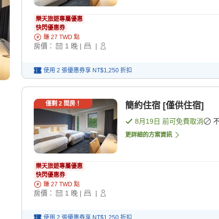
樂天旅遊專屬優惠
快閃優惠券
賺
27
TWD
點
房價：
1
晚
|
|
使用 2 張優惠券享
NT$1,250
折扣
僅剩
2
間房！
簡約住宿 [僅供住宿]
8月19日
前可免費取消
更詳細的方案資訊
樂天旅遊專屬優惠
快閃優惠券
賺
27
TWD
點
房價：
1
晚
|
|
使用 2 張優惠券享
NT$1,250
折扣