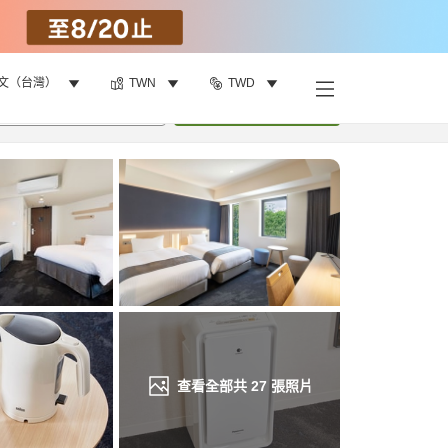
文（台灣）
TWN
TWD
找客房
•
1
間房
重新搜尋
查看全部共
27
張照片