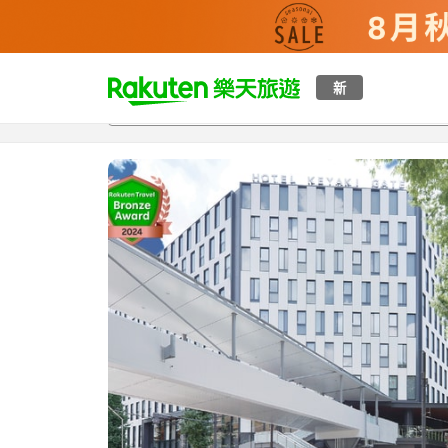
t
新
總覽
客房與方案
評語
特點
設施
o
p
P
a
g
e
_
s
e
a
r
c
h