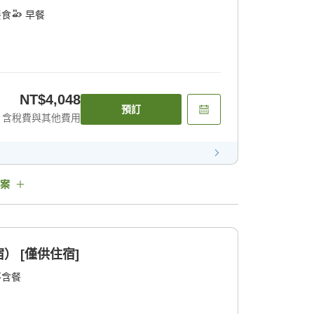
餐食
早餐
NT$4,048
預訂
含稅費與其他費用
案
） [僅供住宿]
不含餐