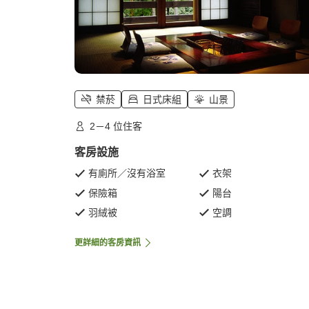
禁菸
日式床組
山景
2－4 位住客
客房設施
有廁所／沒有浴室
衣架
保險箱
陽台
羽絨被
空調
更詳細的客房資訊