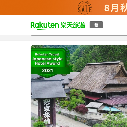
t
新
總覽
客房與方案
評語
設施
o
p
P
a
g
e
_
s
e
a
r
c
h