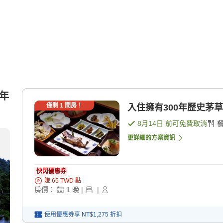
0年
僅剩
1
間房！
入住擁有300年歷史茅草屋
8月14日
前可免費取消
更詳細的方案資訊
快閃優惠券
賺
65
TWD
點
房價：
1
晚
|
|
使用優惠券享
NT$1,275
折扣