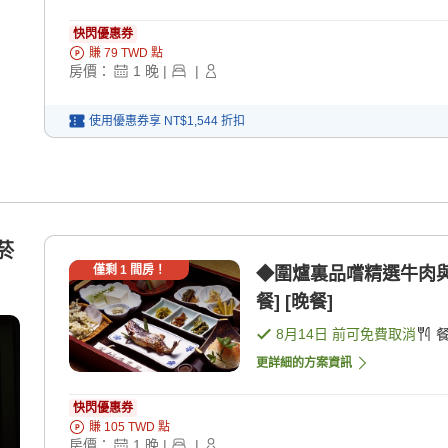
快閃優惠券
賺
79
TWD
點
房價：
1
晚
|
|
使用優惠券享
NT$1,544
折扣
菸
僅剩
1
間房！
◆圍爐裏品嚐精選牛肉與
餐] [晚餐]
8月14日
前可免費取消
更詳細的方案資訊
快閃優惠券
賺
105
TWD
點
房價：
1
晚
|
|