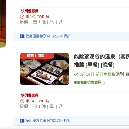
快閃優惠券
賺
141
TWD
點
房價：
1
晚
|
|
使用優惠券享
NT$2,764
折扣
僅剩
1
間房！
能眺望溪谷的溫泉（客
推薦 [早餐] [晚餐]
8月14日
前可免費取消
更詳細的方案資訊
快閃優惠券
賺
141
TWD
點
房價：
1
晚
|
|
使用優惠券享
NT$2,764
折扣