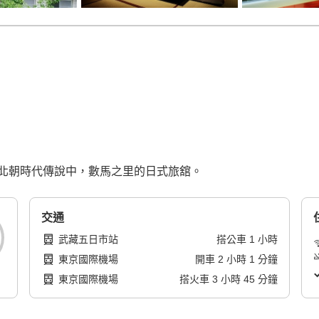
北朝時代傳說中，數馬之里的日式旅舘。
交通
武藏五日市站
搭公車
1
小時
東京國際機場
開車
2
小時
1
分鐘
東京國際機場
搭火車
3
小時
45
分鐘