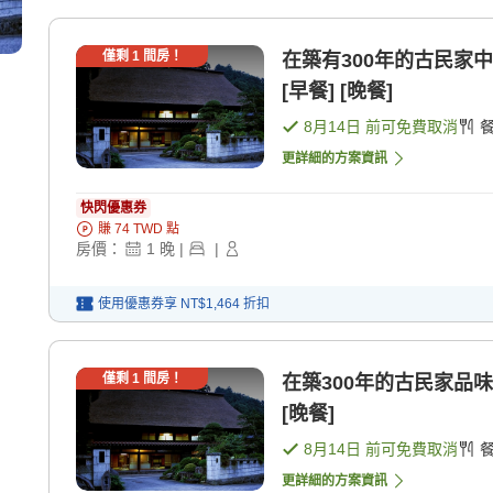
僅剩
1
間房！
在築有300年的古民家
[早餐] [晚餐]
8月14日
前可免費取消
更詳細的方案資訊
快閃優惠券
賺
74
TWD
點
房價：
1
晚
|
|
使用優惠券享
NT$1,464
折扣
僅剩
1
間房！
在築300年的古民家品味
[晚餐]
8月14日
前可免費取消
更詳細的方案資訊