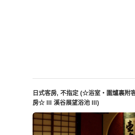
日式客房, 不指定 (☆浴室・圍爐裏附
房☆ lll 溪谷展望浴池 lll)