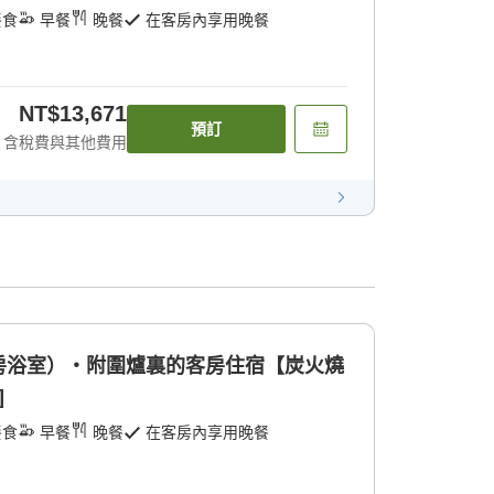
餐食
早餐
晚餐
在客房內享用晚餐
NT$13,671
預訂
含稅費與其他費用
房浴室）・附圍爐裏的客房住宿【炭火燒
]
餐食
早餐
晚餐
在客房內享用晚餐