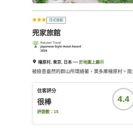
日式旅館
兜家旅館
檜原村, 東京, 日本
於地圖上顯示
被綠意盎然的群山所環繞著，奧多摩檜原村。南
住客評分
4.4
很棒
評語數：
15