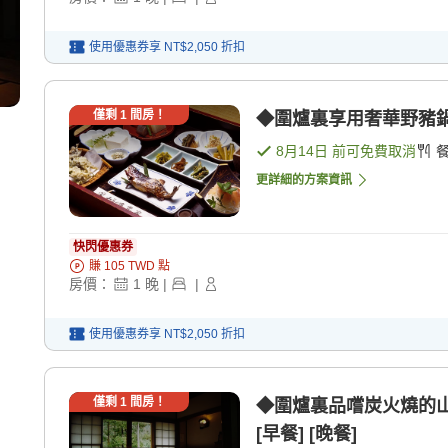
使用優惠券享
NT$2,050
折扣
僅剩
1
間房！
◆圍爐裏享用奢華野豬鍋◆
8月14日
前可免費取消
更詳細的方案資訊
快閃優惠券
賺
105
TWD
點
房價：
1
晚
|
|
使用優惠券享
NT$2,050
折扣
僅剩
1
間房！
◆圍爐裏品嚐炭火燒的
[早餐] [晚餐]