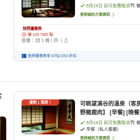
8月14日
前可免費取消
更詳細的方案資訊
快閃優惠券
賺
105
TWD
點
房價：
1
晚
|
|
使用優惠券享
NT$2,050
折扣
客
僅剩
1
間房！
可眺望溪谷的溫泉（客
野豬鹿肉】 [早餐] [晚餐
8月14日
前可免費取消
早餐（私人餐廳）
更詳細的方案資訊