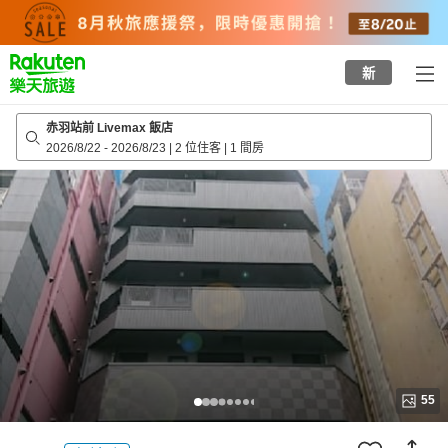
to
top
page
新
赤羽站前 Livemax 飯店
2026/8/22
-
2026/8/23
|
2 位住客
|
1 間房
55