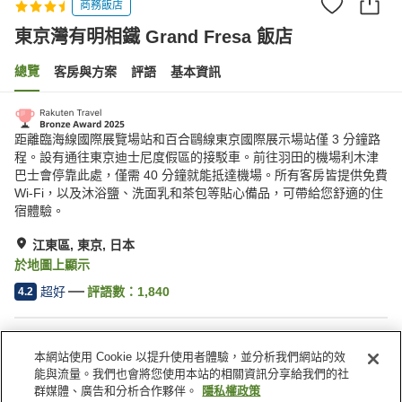
商務飯店
東京灣有明相鐵 Grand Fresa 飯店
總覽
客房與方案
評語
基本資訊
距離臨海線國際展覽場站和百合鷗線東京國際展示場站僅 3 分鐘路
程。設有通往東京迪士尼度假區的接駁車。前往羽田的機場利木津
巴士會停靠此處，僅需 40 分鐘就能抵達機場。所有客房皆提供免費
Wi-Fi，以及沐浴鹽、洗面乳和茶包等貼心備品，可帶給您舒適的住
宿體驗。
江東區, 東京, 日本
於地圖上顯示
超好
評語數：
1,840
4.2
住宿設施
本網站使用 Cookie 以提升使用者體驗，並分析我們網站的效
停車場
餐廳
能與流量。我們也會將您使用本站的相關資訊分享給我們的社
酒吧
咖啡廳
群媒體、廣告和分析合作夥伴。
隱私權政策