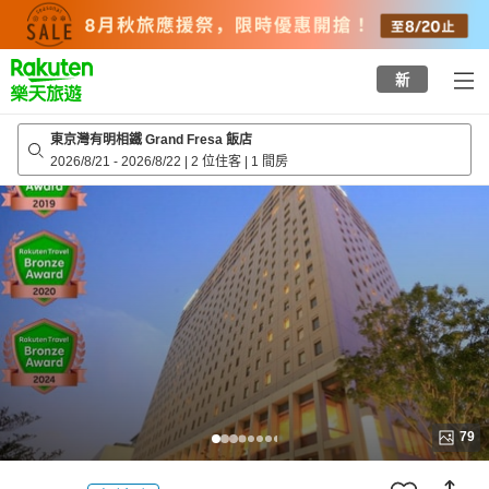
to
top
page
新
東京灣有明相鐵 Grand Fresa 飯店
2026/8/21
-
2026/8/22
|
2 位住客
|
1 間房
79