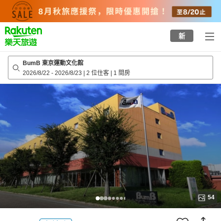
to
top
page
新
BumB 東京運動文化館
2026/8/22
-
2026/8/23
|
2 位住客
|
1 間房
54