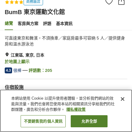
商務飯店
BumB 東京運動文化館
總覽
客房與方案
評語
基本資訊
可直達東京和舞濱，不須換車／家庭房最多可容納 5 人／提供健身
房和溫水游泳池
江東區, 東京, 日本
於地圖上顯示
很棒
評語數：
205
4.3
住宿設施
停車場
健身房
本網站使用 Cookie 以提升使用者體驗，並分析我們網站的效
游泳池
餐廳
能與流量。我們也會將您使用本站的相關資訊分享給我們的社
群媒體、廣告和分析合作夥伴。
隱私權政策
首頁
日本
東京
江東區
BumB 東京運動文化館
不要銷售我的個人資訊
允許全部
找客房