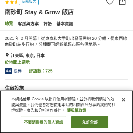
商務飯店
南砂町 Stay & Grow 飯店
總覽
客房與方案
評語
基本資訊
2021 年 2 月開幕！從東京和大手町出發僅需約 20 分鐘，從東西線
南砂町站步行約 7 分鐘即可輕鬆抵達市區各個地點。
江東區, 東京, 日本
於地圖上顯示
很棒
評語數：
725
4.4
住宿設施
停車場
餐廳
本網站使用 Cookie 以提升使用者體驗，並分析我們網站的效
自動販賣機
會議室
能與流量。我們也會將您使用本站的相關資訊分享給我們的社
群媒體、廣告和分析合作夥伴。
隱私權政策
首頁
日本
東京
江東區
南砂町 Stay & Grow 飯店
不要銷售我的個人資訊
允許全部
找客房