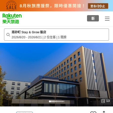
to
top
page
新
南砂町 Stay & Grow 飯店
2026/8/20
-
2026/8/21
|
2 位住客
|
1 間房
13