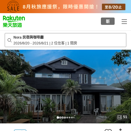
to
top
page
新
Nora 民宿與咖啡廳
2026/8/20
-
2026/8/21
|
2 位住客
|
1 間房
51