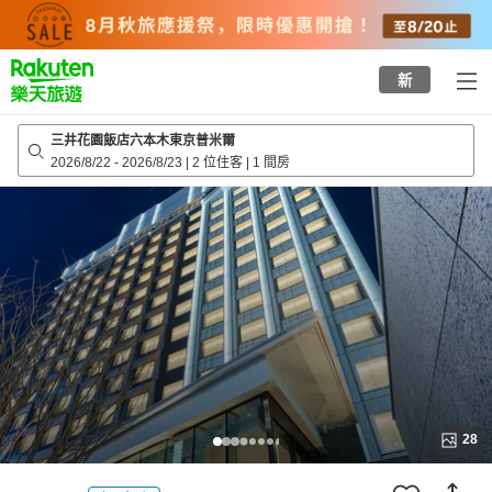
to
top
page
新
三井花園飯店六本木東京普米爾
2026/8/22
-
2026/8/23
|
2 位住客
|
1 間房
28