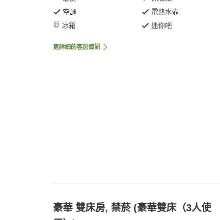
空調
電熱水壺
冰箱
迷你吧
更詳細的客房資訊
豪華 雙床房, 禁菸 (豪華雙床（3人使