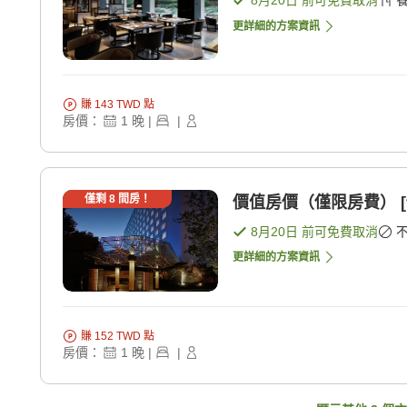
8月20日
前可免費取消
更詳細的方案資訊
賺
143
TWD
點
房價：
1
晚
|
|
僅剩
8
間房！
價值房價（僅限房費） [
8月20日
前可免費取消
更詳細的方案資訊
賺
152
TWD
點
房價：
1
晚
|
|