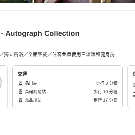
ograph Collection
缸／獨立衛浴／全館禁菸／住客免費使用三溫暖和健身房
交通
品川站
步行
3
分鐘
高輪網關站
步行
10
分鐘
北品川站
步行
17
分鐘