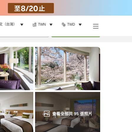
文（台灣）
TWN
TWD
找客房
•
1
間房
重新搜尋
查看全部共
95
張照片