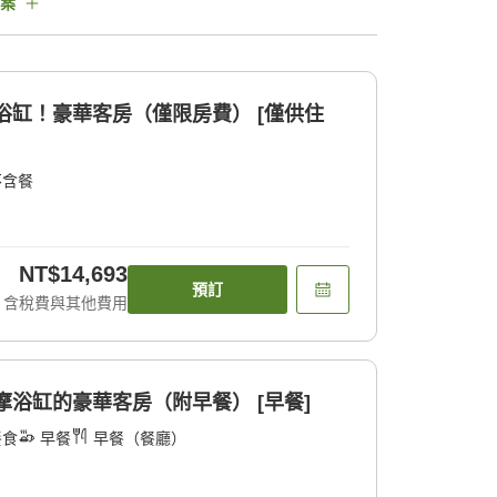
案
浴缸！豪華客房（僅限房費） [僅供住
不含餐
NT$14,693
預訂
含稅費與其他費用
摩浴缸的豪華客房（附早餐） [早餐]
餐食
早餐
早餐（餐廳）