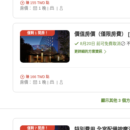
賺
155
TWD
點
房價：
1
晚
|
|
僅剩
1
間房！
價值房價（僅限房費） [
8月20日
前可免費取消
更詳細的方案資訊
賺
166
TWD
點
房價：
1
晚
|
|
顯示其他
3
個方
僅剩
7
間房！
特別費用 全室配備按摩