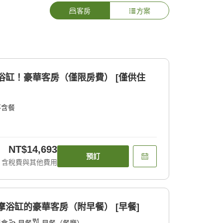
客房
方案
浴缸！豪華客房（僅限房費） [僅供住
不含餐
NT$14,693
預訂
含稅費與其他費用
摩浴缸的豪華客房（附早餐） [早餐]