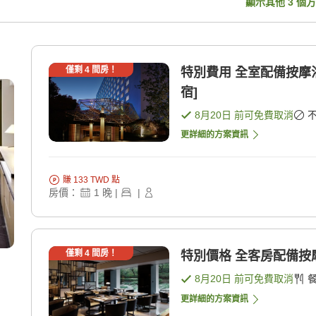
顯示其他
3
個方
僅剩
4
間房！
特別費用 全室配備按摩
宿]
8月20日
前可免費取消
更詳細的方案資訊
賺
133
TWD
點
房價：
1
晚
|
|
僅剩
4
間房！
特別價格 全客房配備按
8月20日
前可免費取消
更詳細的方案資訊