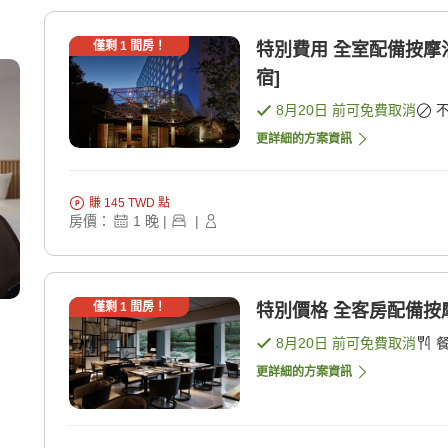
僅剩
1
間房！
特別費用 全室配備按摩
宿]
8月20日
前可免費取消
更詳細的方案資訊
賺
145
TWD
點
房價：
1
晚
|
|
僅剩
1
間房！
特別價格 全客房配備按
8月20日
前可免費取消
更詳細的方案資訊