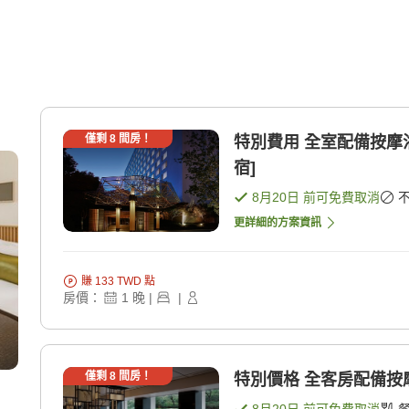
僅剩
8
間房！
特別費用 全室配備按摩
宿]
8月20日
前可免費取消
更詳細的方案資訊
賺
133
TWD
點
房價：
1
晚
|
|
僅剩
8
間房！
特別價格 全客房配備按