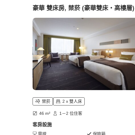
豪華 雙床房, 禁菸 (豪華雙床・高樓層)
禁菸
2 x 雙人床
46 m²
1－2 位住客
客房設施
電視
保險箱