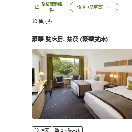
全部篩選條
價格（低至高）
件
10
種房型
豪華 雙床房, 禁菸 (豪華雙床)
禁菸
2 x 雙人床