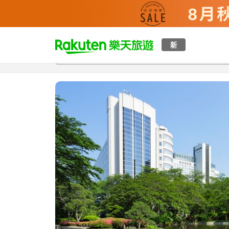
t
新
總覽
客房與方案
評語
特點
設施
o
p
P
a
g
e
_
s
e
a
r
c
h