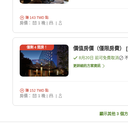
賺
143
TWD
點
房價：
1
晚
|
|
僅剩
4
間房！
價值房價（僅限房費） [
8月20日
前可免費取消
更詳細的方案資訊
賺
152
TWD
點
房價：
1
晚
|
|
顯示其他
3
個方