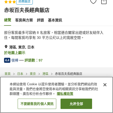
商務飯店
赤坂百夫長經典飯店
總覽
客房與方案
評語
基本資訊
部分客房最多可容納 8 名旅客，相當適合闔家出遊或好友結伴入
住。每間客房均享有 30 平方公尺以上的寬敞空間。
港區, 東京, 日本
於地圖上顯示
很棒
評語數：
97
4.4
首頁
日本
東京
港區
赤坂百夫長經典飯店
本網站使用 Cookie 以提升使用者體驗，並分析我們網站的效
能與流量。我們也會將您使用本站的相關資訊分享給我們的社
群媒體、廣告和分析合作夥伴。
隱私權政策
不要銷售我的個人資訊
允許全部
找客房