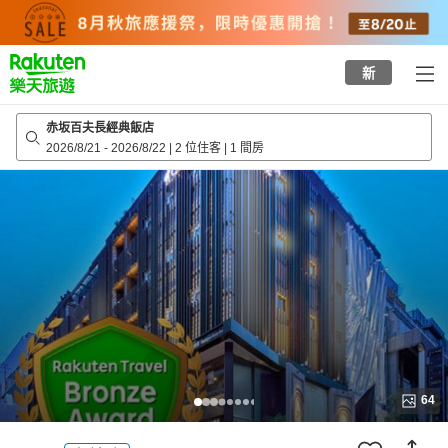
to
top
page
新
赤坂百夫長經典飯店
2026/8/21
-
2026/8/22
|
2 位住客
|
1 間房
64