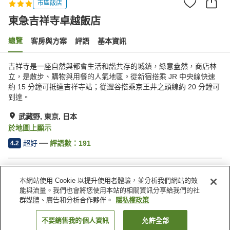
市區飯店
東急吉祥寺卓越飯店
總覽
客房與方案
評語
基本資訊
吉祥寺是一座自然與都會生活和諧共存的城鎮，綠意盎然，商店林
立，是散步、購物與用餐的人氣地區。從新宿搭乘 JR 中央線快速
約 15 分鐘可抵達吉祥寺站；從澀谷搭乘京王井之頭線約 20 分鐘可
到達。
武藏野, 東京, 日本
於地圖上顯示
超好
評語數：
191
4.2
住宿設施
本網站使用 Cookie 以提升使用者體驗，並分析我們網站的效
停車場
餐廳
能與流量。我們也會將您使用本站的相關資訊分享給我們的社
宴會廳
群媒體、廣告和分析合作夥伴。
隱私權政策
不要銷售我的個人資訊
允許全部
找客房
首頁
日本
東京
武藏野
東急吉祥寺卓越飯店