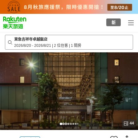
to
top
page
新
東急吉祥寺卓越飯店
2026/8/20
-
2026/8/21
|
2 位住客
|
1 間房
44