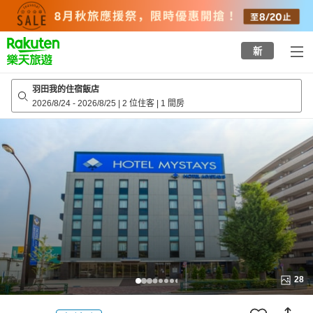
to
top
page
新
羽田我的住宿飯店
2026/8/24
-
2026/8/25
|
2 位住客
|
1 間房
28