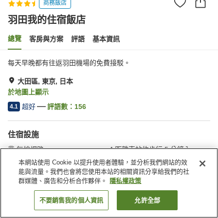
商務飯店
羽田我的住宿飯店
總覽
客房與方案
評語
基本資訊
每天早晚都有往返羽田機場的免費接駁。
大田區, 東京, 日本
於地圖上顯示
超好
評語數：
156
4.1
住宿設施
無線網路
距離車站約步行 5 分鐘內
咖啡廳
自動販賣機
本網站使用 Cookie 以提升使用者體驗，並分析我們網站的效
能與流量。我們也會將您使用本站的相關資訊分享給我們的社
群媒體、廣告和分析合作夥伴。
隱私權政策
首頁
日本
東京
大田區
羽田我的住宿飯店
不要銷售我的個人資訊
允許全部
找客房