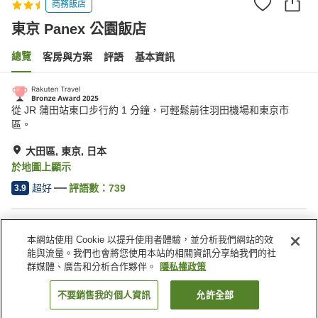
商務飯店
東京 Panex 公園飯店
總覽
客房與方案
評語
基本資訊
從 JR 蒲田站東口步行約 1 分鐘，可輕鬆前往羽田機場和東京市
區。
大田區, 東京, 日本
於地圖上顯示
超好
評語數：
739
3.9
住宿設施
本網站使用 Cookie 以提升使用者體驗，並分析我們網站的效
Spa／美容沙龍
自動販賣機
能與流量。我們也會將您使用本站的相關資訊分享給我們的社
付費洗衣房
宅配服務
群媒體、廣告和分析合作夥伴。
隱私權政策
不要銷售我的個人資訊
允許全部
找客房
首頁
日本
東京
大田區
東京 Panex 公園飯店