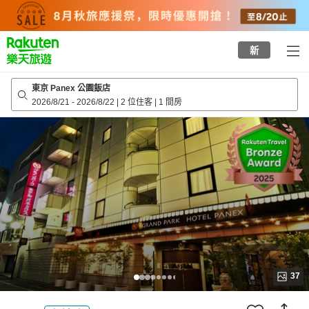
to
top
page
新
東京 Panex 公園飯店
2026/8/21
-
2026/8/22
|
2 位住客
|
1 間房
37