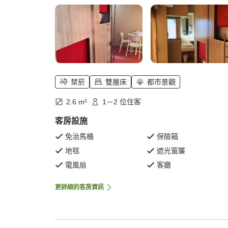
禁菸
雙層床
都市景觀
2.6 m²
1－2 位住客
客房設施
免治馬桶
保險箱
地毯
遮光窗簾
電風扇
客廳
更詳細的客房資訊