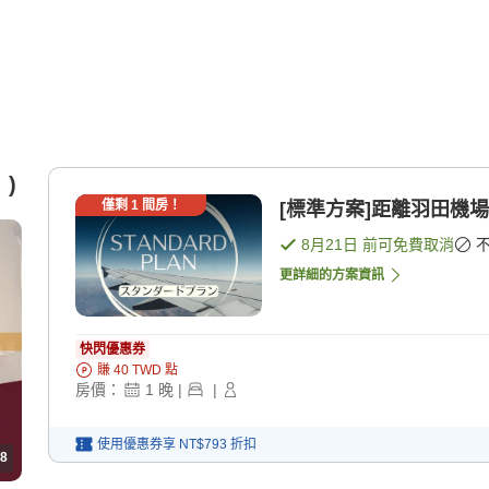
)
僅剩
1
間房！
[標準方案]距離羽田機場
8月21日
前可免費取消
更詳細的方案資訊
快閃優惠券
賺
40
TWD
點
房價：
1
晚
|
|
使用優惠券享
NT$793
折扣
8