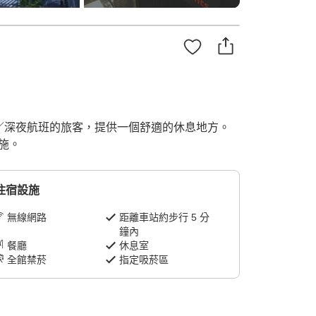
早／深夜航班的旅客，提供一個舒適的休息地方。
施。
住宿設施
無線網路
距離車站約步行 5 分
鐘內
餐廳
休息室
全館禁菸
指定吸菸區