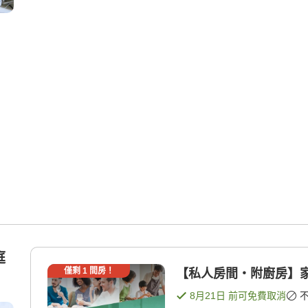
庭
僅剩
1
間房！
【私人房間・附廚房】家
8月21日
前可免費取消