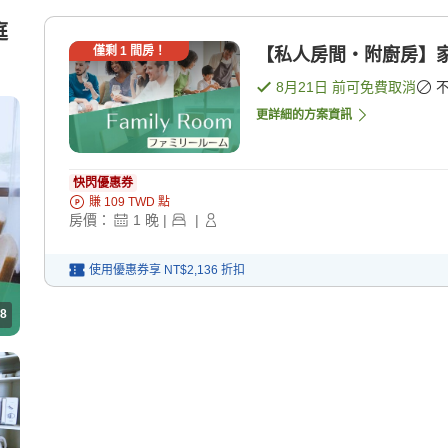
庭
僅剩
1
間房！
【私人房間・附廚房】家
8月21日
前可免費取消
更詳細的方案資訊
快閃優惠券
賺
109
TWD
點
房價：
1
晚
|
|
使用優惠券享
NT$2,136
折扣
8