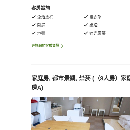
客房設施
免治馬桶
曬衣架
鬧鐘
桌燈
地毯
遮光窗簾
更詳細的客房資訊
家庭房, 都市景觀, 禁菸 (（8人房）家
房A)