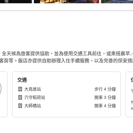
在場，全天候為旅客提供協助，並為使用交通工具前往，或乘搭晨
庭客房等。飯店亦提供自助辦理入住手續服務，以及完善的保安措
交通
大鳥居站
步行
4
分鐘
穴守稻荷站
開車
3
分鐘
大師橋站
開車
4
分鐘