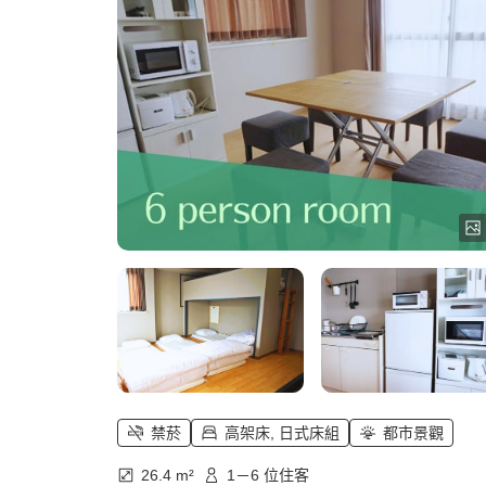
禁菸
高架床, 日式床組
都市景觀
26.4 m²
1－6 位住客