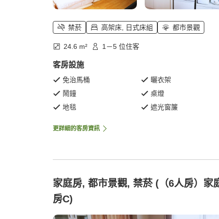
禁菸
高架床, 日式床組
都市景觀
24.6 m²
1－5 位住客
客房設施
免治馬桶
曬衣架
鬧鐘
桌燈
地毯
遮光窗簾
更詳細的客房資訊
家庭房, 都市景觀, 禁菸 (（6人房）家
房C)