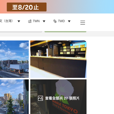
文（台灣）
TWN
TWD
找客房
•
1
間房
重新搜尋
查看全部共
27
張照片