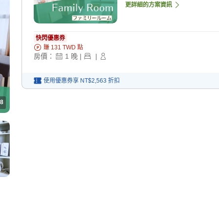
更詳細的方案資訊
快閃優惠券
賺
131
TWD
點
房價：
1
晚
|
|
使用優惠券享
NT$2,563
折扣
8