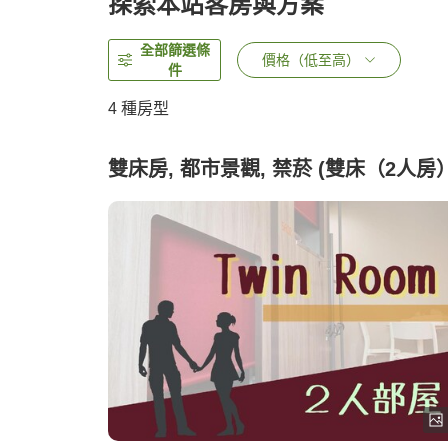
探索本站客房與方案
全部篩選條
價格（低至高）
件
4
種房型
雙床房, 都市景觀, 禁菸 (雙床（2人房）