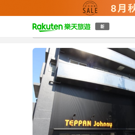
t
新
總覽
客房與方案
評語
設施
o
p
P
a
g
e
_
s
e
a
r
c
h