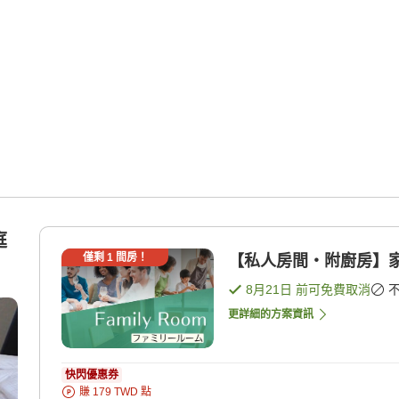
庭
僅剩
1
間房！
【私人房間・附廚房】家
8月21日
前可免費取消
更詳細的方案資訊
快閃優惠券
賺
179
TWD
點