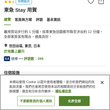
商務飯店
東急 Stay 用賀
總覽
客房與方案
評語
基本資訊
離用賀站步行約 1 分鐘。搭乘東急田園都市縣至涉谷約 12 分鐘。
全部客房皆有陽台，通風良好。
世田谷區, 東京, 日本
於地圖上顯示
很棒
評語數：
399
4.4
住宿設施
Spa／美容沙龍
自動販賣機
本網站使用 Cookie 以提升使用者體驗，並分析我們網站的效
宅配服務
乾洗服務
能與流量。我們也會將您使用本站的相關資訊分享給我們的社
群媒體、廣告和分析合作夥伴。
隱私權政策
首頁
日本
東京
世田谷區
東急 Stay 用賀
不要銷售我的個人資訊
允許全部
找客房