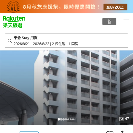
to
top
page
新
東急 Stay 用賀
2026/8/21
-
2026/8/22
|
2 位住客
|
1 間房
47