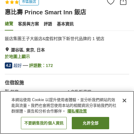
市區飯店
惠比壽 Prince Smart Inn 飯店
總覽
客房與方案
評語
基本資訊
飯店集團王子大飯店&度假村旗下新世代品牌的 1 號店
澀谷區, 東京, 日本
於地圖上顯示
超好
評語數：
172
4.2
住宿設施
餐廳
自動販賣機
付費洗衣房
本網站使用 Cookie 以提升使用者體驗，並分析我們網站的效
能與流量。我們也會將您使用本站的相關資訊分享給我們的社
群媒體、廣告和分析合作夥伴。
隱私權政策
首頁
日本
東京
澀谷區
惠比壽 Prince Smart Inn 飯店
不要銷售我的個人資訊
允許全部
找客房