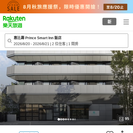
to
top
page
新
惠比壽 Prince Smart Inn 飯店
2026/8/20
-
2026/8/21
|
2 位住客
|
1 間房
95