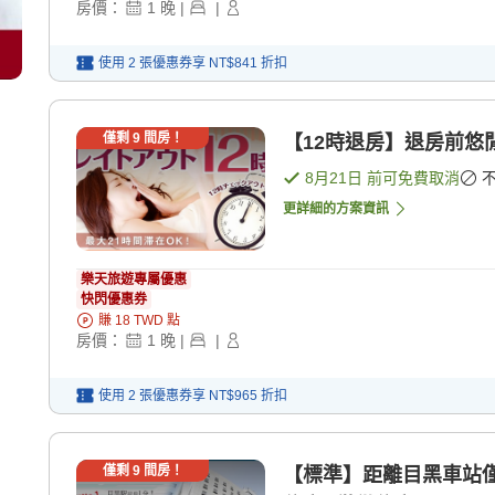
房價：
1
晚
|
|
使用 2 張優惠券享
NT$841
折扣
僅剩
9
間房！
【12時退房】退房前悠閒
8月21日
前可免費取消
更詳細的方案資訊
樂天旅遊專屬優惠
快閃優惠券
賺
18
TWD
點
房價：
1
晚
|
|
使用 2 張優惠券享
NT$965
折扣
僅剩
9
間房！
【標準】距離目黑車站