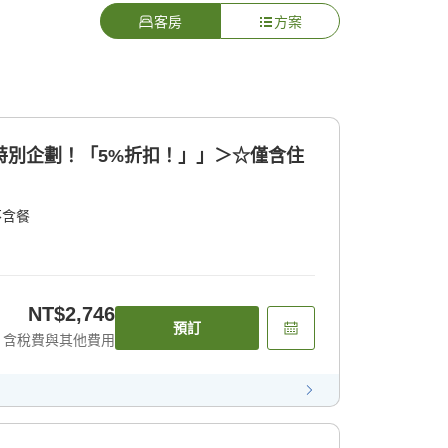
客房
方案
特別企劃！「5%折扣！」」＞☆僅含住
不含餐
NT$2,746
預訂
含稅費與其他費用