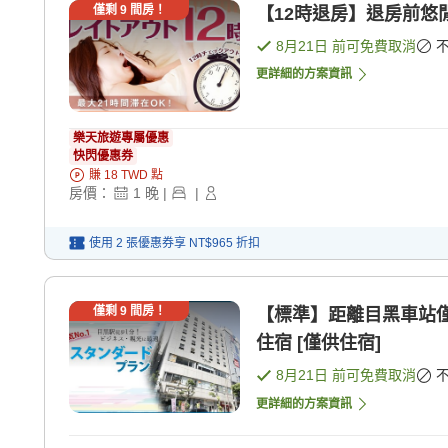
僅剩
9
間房！
【12時退房】退房前悠閒
8月21日
前可免費取消
更詳細的方案資訊
樂天旅遊專屬優惠
快閃優惠券
賺
18
TWD
點
房價：
1
晚
|
|
使用 2 張優惠券享
NT$965
折扣
僅剩
9
間房！
【標準】距離目黑車站
住宿 [僅供住宿]
8月21日
前可免費取消
更詳細的方案資訊