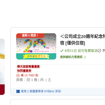
僅剩
9
間房！
＜公司成立20週年紀念
宿 [僅供住宿]
8月21日
前可免費取消
更詳細的方案資訊
樂天旅遊專屬優惠
快閃優惠券
賺
15
TWD
點
房價：
1
晚
|
|
使用 2 張優惠券享
NT$841
折扣