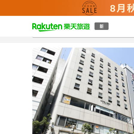
t
新
總覽
客房與方案
評語
設施
o
p
P
a
g
e
_
s
e
a
r
c
h