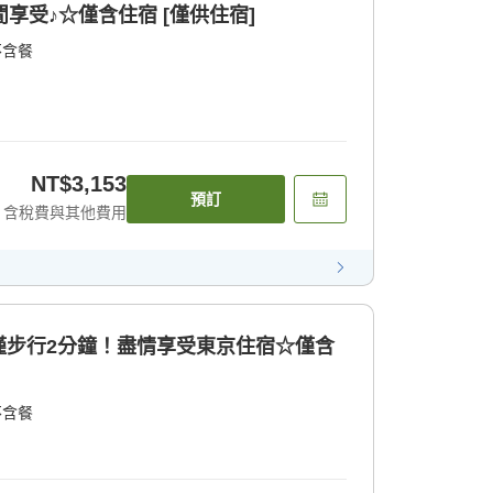
享受♪☆僅含住宿 [僅供住宿]
不含餐
NT$3,153
預訂
含稅費與其他費用
僅步行2分鐘！盡情享受東京住宿☆僅含
不含餐