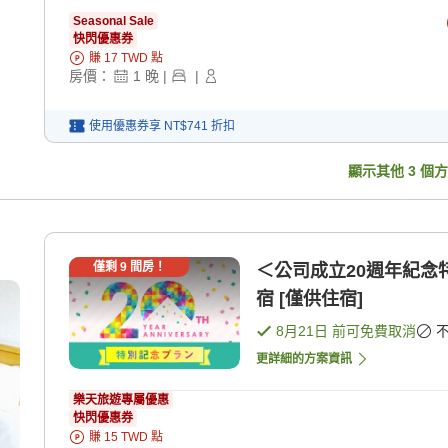
Seasonal Sale
快閃優惠券
賺
17
TWD
點
房價：
1
晚
|
|
使用優惠券享
NT$741
折扣
顯示其他
3
個方
僅剩
9
間房！
＜公司成立20週年紀念
宿 [僅供住宿]
8月21日
前可免費取消
更詳細的方案資訊
樂天旅遊專屬優惠
快閃優惠券
賺
15
TWD
點