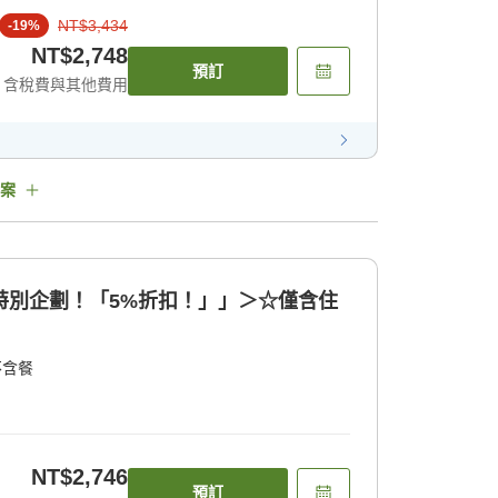
NT$3,434
-
19
%
NT$2,748
預訂
含稅費與其他費用
案
特別企劃！「5%折扣！」」＞☆僅含住
不含餐
NT$2,746
預訂