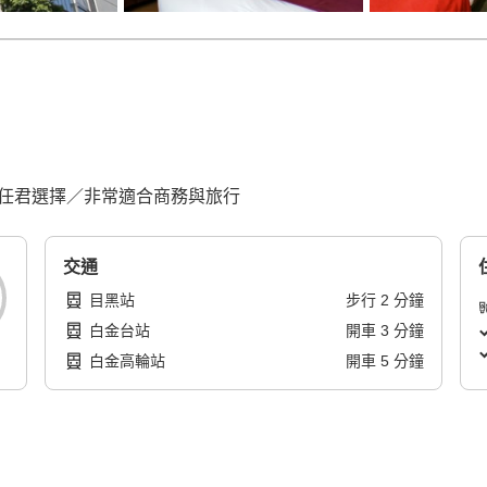
吧任君選擇／非常適合商務與旅行
交通
目黑站
步行
2
分鐘
白金台站
開車
3
分鐘
白金高輪站
開車
5
分鐘