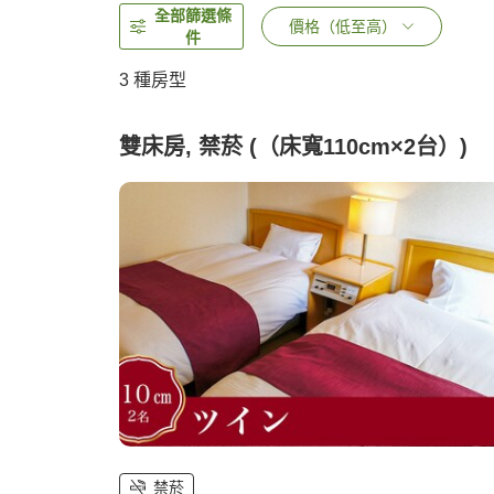
全部篩選條
價格（低至高）
件
3
種房型
雙床房, 禁菸 (（床寬110cm×2台）)
禁菸