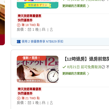
更詳細的方案資訊
樂天旅遊專屬優惠
快閃優惠券
賺
18
TWD
點
房價：
1
晚
|
|
使用 2 張優惠券享
NT$929
折扣
僅剩
7
間房！
【12時退房】退房前悠閒
8月21日
前可免費取消
更詳細的方案資訊
樂天旅遊專屬優惠
快閃優惠券
賺
21
TWD
點
房價：
1
晚
|
|