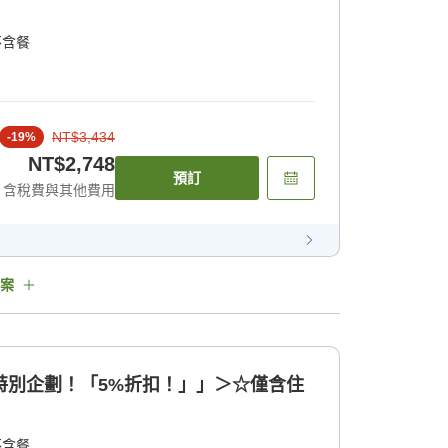
不含餐
NT$3,434
-
19
%
NT$2,748
預訂
含稅費與其他費用
案
特別企劃！「5%折扣！」」＞☆僅含住
不含餐