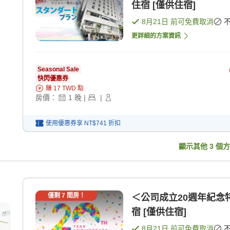
住宿 [僅供住宿]
8月21日
前可免費取消
更詳細的方案資訊
Seasonal Sale
快閃優惠券
賺
17
TWD
點
房價：
1
晚
|
|
使用優惠券享
NT$741
折扣
顯示其他
3
個方
僅剩
7
間房！
＜公司成立20週年紀念
宿 [僅供住宿]
8月21日
前可免費取消