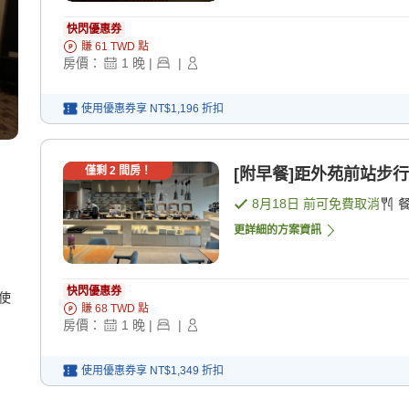
快閃優惠券
賺
61
TWD
點
房價：
1
晚
|
|
使用優惠券享
NT$1,196
折扣
僅剩
2
間房！
[附早餐]距外苑前站步行
8月18日
前可免費取消
更詳細的方案資訊
快閃優惠券
使
賺
68
TWD
點
房價：
1
晚
|
|
使用優惠券享
NT$1,349
折扣