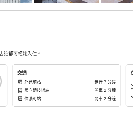
店誰都可輕鬆入住。
交通
外苑前站
步行
7
分鐘
國立競技場站
開車
2
分鐘
信濃町站
開車
2
分鐘