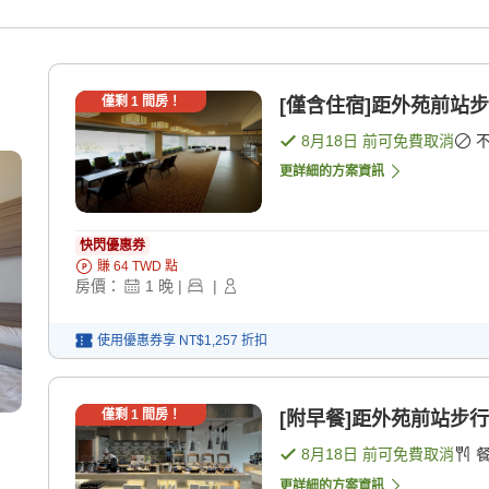
僅剩
1
間房！
[僅含住宿]距外苑前站步
8月18日
前可免費取消
更詳細的方案資訊
快閃優惠券
賺
64
TWD
點
房價：
1
晚
|
|
使用優惠券享
NT$1,257
折扣
僅剩
1
間房！
[附早餐]距外苑前站步行
8月18日
前可免費取消
更詳細的方案資訊