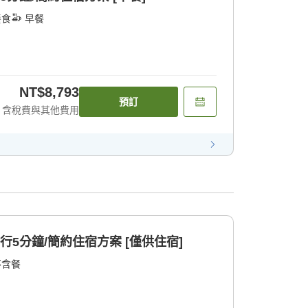
餐食
早餐
NT$8,793
預訂
含稅費與其他費用
行5分鐘/簡約住宿方案 [僅供住宿]
不含餐