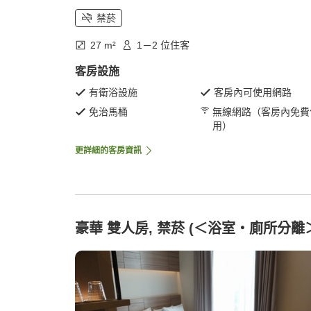
禁菸
27 m²
1－2 位住客
客房設施
有衛浴設施
客房內可使用網路
免治馬桶
無線網路（客房內免費
用）
更詳細的客房資訊
豪華 雙人房, 禁菸 (＜浴室・廁所分離