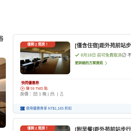
浴
僅剩
2
間房！
[僅含住宿]距外苑前站步
8月18日
前可免費取消
更詳細的方案資訊
快閃優惠券
賺
59
TWD
點
房價：
1
晚
|
|
使用優惠券享
NT$1,165
折扣
僅剩
2
間房！
[附早餐]距外苑前站步行