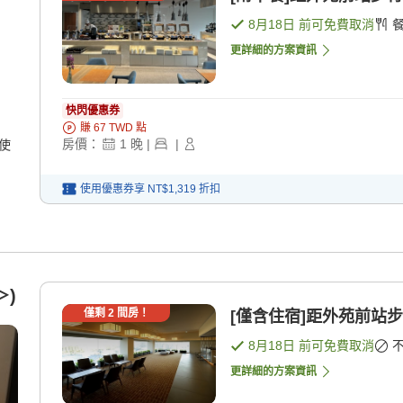
8月18日
前可免費取消
更詳細的方案資訊
快閃優惠券
賺
67
TWD
點
房價：
1
晚
|
|
使
使用優惠券享
NT$1,319
折扣
＞)
僅剩
2
間房！
[僅含住宿]距外苑前站步
8月18日
前可免費取消
更詳細的方案資訊