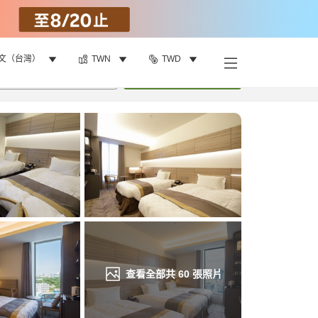
文（台灣）
TWN
TWD
找客房
•
1
間房
重新搜尋
查看全部共
60
張照片