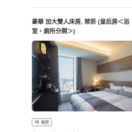
豪華 加大雙人床房, 禁菸 (皇后房＜浴
室・廁所分開＞)
禁菸