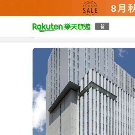
t
新
總覽
客房與方案
評語
特點
設施
o
p
P
a
g
e
_
s
e
a
r
c
h