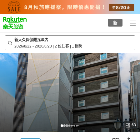
to
top
page
新
新大久保伽羅瓦酒店
2026/8/22
-
2026/8/23
|
2 位住客
|
1 間房
63