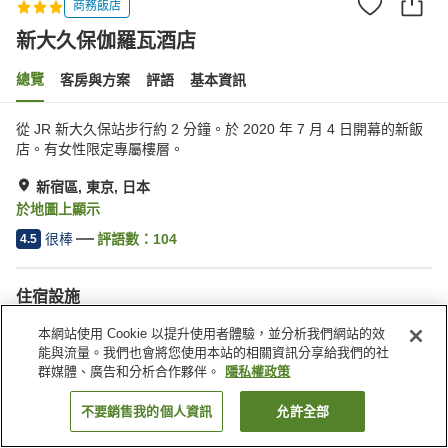
商務飯店
新大久保伽羅瓦酒店
總覽
客房與方案
評語
基本資訊
從 JR 新大久保站步行約 2 分鐘。於 2020 年 7 月 4 日開幕的新飯
店。有女性限定專屬樓層。
新宿區, 東京, 日本
於地圖上顯示
很棒
評語數：
104
4.5
住宿設施
餐廳
自動販賣機
本網站使用 Cookie 以提升使用者體驗，並分析我們網站的效
付費洗衣房
公共澡堂
能與流量。我們也會將您使用本站的相關資訊分享給我們的社
群媒體、廣告和分析合作夥伴。
隱私權政策
首頁
日本
東京
新宿區
新大久保伽羅瓦酒店
不要銷售我的個人資訊
允許全部
找客房