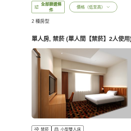
全部篩選條
價格（低至高）
件
2
種房型
單人房, 禁菸 (單人間【禁菸】2人使用
禁菸
小型雙人床