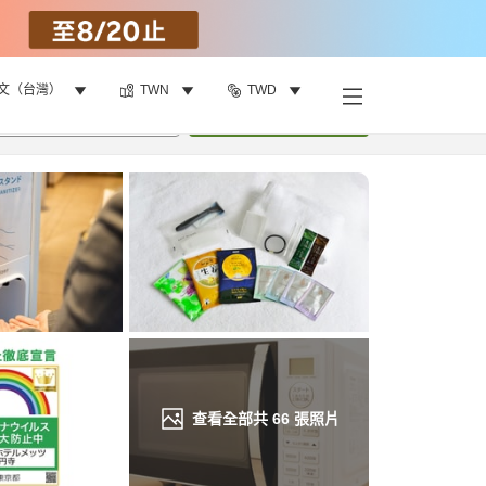
文（台灣）
TWN
TWD
找客房
•
1
間房
重新搜尋
查看全部共
66
張照片