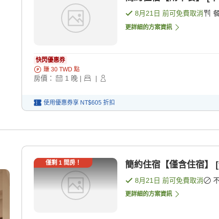
8月21日
前可免費取消
更詳細的方案資訊
快閃優惠券
賺
30
TWD
點
房價：
1
晚
|
|
使用優惠券享
NT$605
折扣
僅剩
1
間房！
簡約住宿【僅含住宿】 [
8月21日
前可免費取消
更詳細的方案資訊