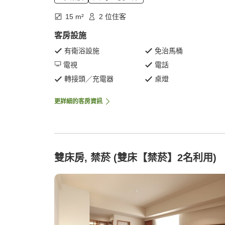
15 m²
2 位住客
客房設施
有衛浴設施
免治馬桶
電視
電話
轉接頭／充電器
桌燈
更詳細的客房資訊
雙床房, 禁菸 (雙床【禁菸】2名利用)