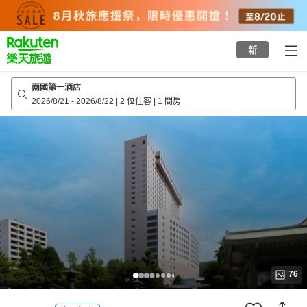
to
top
page
新
兩國第一酒店
2026/8/21
-
2026/8/22
|
2 位住客
|
1 間房
76