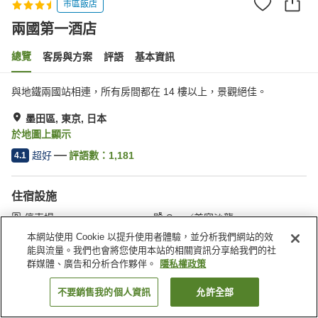
市區飯店
兩國第一酒店
總覽
客房與方案
評語
基本資訊
與地鐵兩國站相連，所有房間都在 14 樓以上，景觀絕佳。
墨田區, 東京, 日本
於地圖上顯示
超好
評語數：
1,181
4.1
住宿設施
停車場
Spa／美容沙龍
餐廳
私人餐廳
本網站使用 Cookie 以提升使用者體驗，並分析我們網站的效
能與流量。我們也會將您使用本站的相關資訊分享給我們的社
群媒體、廣告和分析合作夥伴。
隱私權政策
首頁
日本
東京
墨田區
兩國第一酒店
不要銷售我的個人資訊
允許全部
找客房