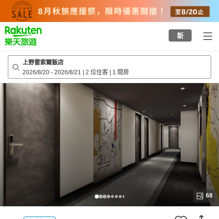
to
top
page
新
上野雷索爾飯店
2026/8/20
-
2026/8/21
|
2 位住客
|
1 間房
68