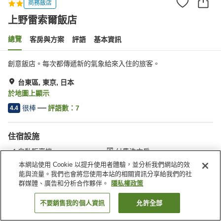
商務飯店
上野雷索爾飯店
總覽
客房與方案
評語
基本資訊
創意飯店。每次都傳遞新的氣象給來入住的旅客。
台東區, 東京, 日本
於地圖上顯示
很棒
評語數：
7
4.4
住宿設施
自動販賣機
付費洗衣房
本網站使用 Cookie 以提升使用者體驗，並分析我們網站的效
能與流量。我們也會將您使用本站的相關資訊分享給我們的社
首頁
日本
東京
台東區
上野雷索爾飯店
群媒體、廣告和分析合作夥伴。
隱私權政策
不要銷售我的個人資訊
允許全部
找客房