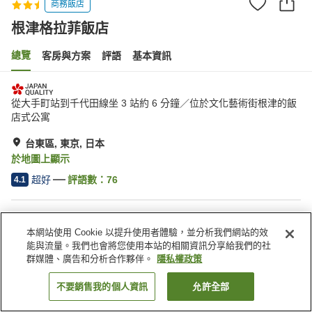
商務飯店
根津格拉菲飯店
總覽
客房與方案
評語
基本資訊
從大手町站到千代田線坐 3 站約 6 分鐘／位於文化藝術街根津的飯
店式公寓
台東區, 東京, 日本
於地圖上顯示
超好
評語數：
76
4.1
住宿設施
本網站使用 Cookie 以提升使用者體驗，並分析我們網站的效
無線網路
距離車站約步行 5 分鐘內
能與流量。我們也會將您使用本站的相關資訊分享給我們的社
酒吧
咖啡廳
群媒體、廣告和分析合作夥伴。
隱私權政策
不要銷售我的個人資訊
允許全部
找客房
首頁
日本
東京
台東區
根津格拉菲飯店