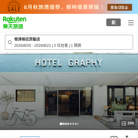
to
top
page
新
根津格拉菲飯店
2026/8/20
-
2026/8/21
|
2 位住客
|
1 間房
200